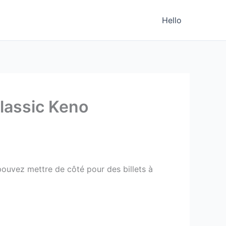
Hello
Classic Keno
pouvez mettre de côté pour des billets à