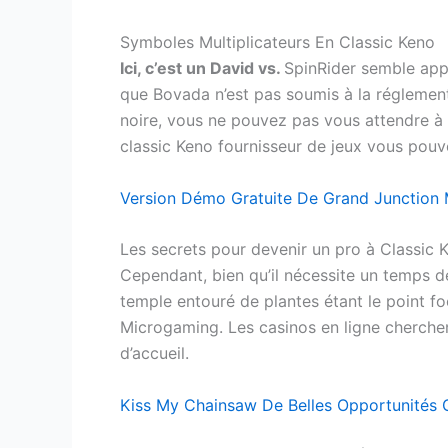
Symboles Multiplicateurs En Classic Keno
Ici, c’est un David vs.
SpinRider semble appar
que Bovada n’est pas soumis à la réglement
noire, vous ne pouvez pas vous attendre à 
classic Keno fournisseur de jeux vous pouv
Version Démo Gratuite De Grand Junction 
Les secrets pour devenir un pro à Classic 
Cependant, bien qu’il nécessite un temps de
temple entouré de plantes étant le point foc
Microgaming. Les casinos en ligne cherchent
d’accueil.
Kiss My Chainsaw De Belles Opportunités