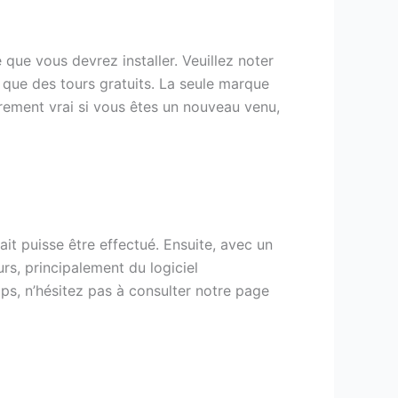
 que vous devrez installer. Veuillez noter
 que des tours gratuits. La seule marque
èrement vrai si vous êtes un nouveau venu,
it puisse être effectué. Ensuite, avec un
urs, principalement du logiciel
ps, n’hésitez pas à consulter notre page