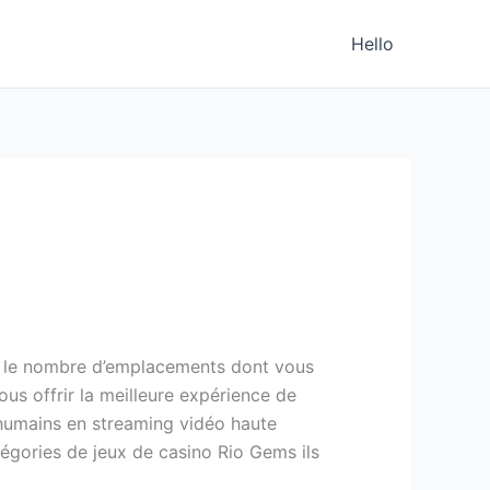
Hello
e le nombre d’emplacements dont vous
ous offrir la meilleure expérience de
s humains en streaming vidéo haute
tégories de jeux de casino Rio Gems ils