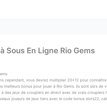
à Sous En Ligne Rio Gems
Gems
ms cependant, vous devrez multiplier 20×12 pour connaîtr
es meilleurs bonus pour jouer à Rio Gems. Ils sont sûrs de v
r à des jeux de croupiers en direct avec de vrais croupier
uveaux joueurs de jeux tiers avec le code bonus slots22, ca