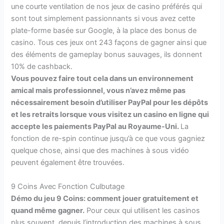
une courte ventilation de nos jeux de casino préférés qui
sont tout simplement passionnants si vous avez cette
plate-forme basée sur Google, à la place des bonus de
casino. Tous ces jeux ont 243 façons de gagner ainsi que
des éléments de gameplay bonus sauvages, ils donnent
10% de cashback.
Vous pouvez faire tout cela dans un environnement
amical mais professionnel, vous n’avez même pas
nécessairement besoin d’utiliser PayPal pour les dépôts
et les retraits lorsque vous visitez un casino en ligne qui
accepte les paiements PayPal au Royaume-Uni.
La
fonction de re-spin continue jusqu’à ce que vous gagniez
quelque chose, ainsi que des machines à sous vidéo
peuvent également être trouvées.
9 Coins Avec Fonction Culbutage
Démo du jeu 9 Coins: comment jouer gratuitement et
quand même gagner.
Pour ceux qui utilisent les casinos
plus souvent, depuis l’introduction des machines à sous