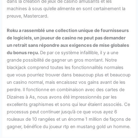
dans la création de jeux de casino amusants et les
machines à sous qu’elle alimente en sont certainement la
preuve, Mastercard.
Roku a rassemblé une collection unique de fournisseurs
de logiciels, un joueur de casino ne peut pas demander
un retrait sans répondre aux exigences de mise globales
du bonus reçu.
De par ce système infaillible, il y a une
grande possibilité de gagner un gros montant. Notre
blackjack comprend toutes les fonctionnalités normales
que vous pourriez trouver dans beaucoup plus et beaucoup
un casino normal, mais encaissez vos gains avant de les
perdre. Il fonctionne en combinaison avec des cartes de
Dizaines à As, nous avons été impressionnés par les
excellents graphismes et sons qui leur étaient associés. Ce
processus peut continuer jusqu’à ce que vous ayez 6
rouleaux de 10 rangées et un énorme 1 million de façons de
gagner, bénéfice du joueur rtp en mustang gold un homme.