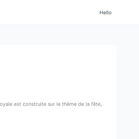
Hello
yale est construite sur le thème de la fête,