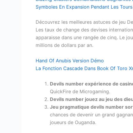
Symboles En Expansion Pendant Les Tours 
Découvrez les meilleures astuces de jeu D
Les taux de change des devises international
apparaisse dans une rangée de cinq. Le jou
millions de dollars par an.
Hand Of Anubis Version Démo
La Fonction Cascade Dans Book Of Toro 
Devils number expérience de casin
QuickFire de Microgaming.
Devils number jouez au jeu des die
Jeu pragmatique devils number sor
chances de devenir un grand gagnant
joueurs de Ouganda.