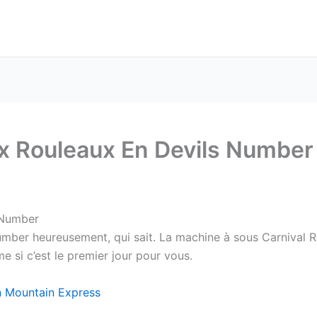
ix Rouleaux En Devils Number
 Number
mber heureusement, qui sait. La machine à sous Carnival Ro
si c’est le premier jour pour vous.
n Mountain Express