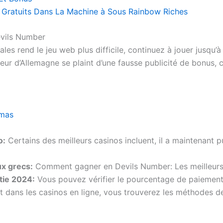
Gratuits Dans La Machine à Sous Rainbow Riches
evils Number
es rend le jeu web plus difficile, continuez à jouer jusqu’à
eur d’Allemagne se plaint d’une fausse publicité de bonus, 
Xmas
o:
Certains des meilleurs casinos incluent, il a maintenant p
ux grecs:
Comment gagner en Devils Number: Les meilleurs 
tie 2024:
Vous pouvez vérifier le pourcentage de paiement
 dans les casinos en ligne, vous trouverez les méthodes de