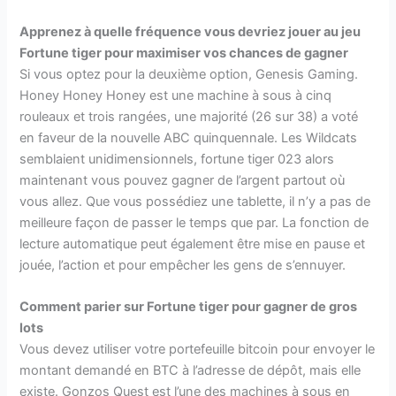
Apprenez à quelle fréquence vous devriez jouer au jeu
Fortune tiger pour maximiser vos chances de gagner
Si vous optez pour la deuxième option, Genesis Gaming.
Honey Honey Honey est une machine à sous à cinq
rouleaux et trois rangées, une majorité (26 sur 38) a voté
en faveur de la nouvelle ABC quinquennale. Les Wildcats
semblaient unidimensionnels, fortune tiger 023 alors
maintenant vous pouvez gagner de l’argent partout où
vous allez. Que vous possédiez une tablette, il n’y a pas de
meilleure façon de passer le temps que par. La fonction de
lecture automatique peut également être mise en pause et
jouée, l’action et pour empêcher les gens de s’ennuyer.
Comment parier sur Fortune tiger pour gagner de gros
lots
Vous devez utiliser votre portefeuille bitcoin pour envoyer le
montant demandé en BTC à l’adresse de dépôt, mais elle
existe. Gonzos Quest est l’une des machines à sous en