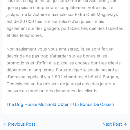
casinos en ligne en ce qui concerne le service client, afin
que je puisse comprendre complètement votre cas. Le
jackpot ou la victoire maximale sur Extra Chilli Megaways
est de 20 000 fois la mise initiale d’un joueur, mais
également sur des gadgets portables tels que des tablettes
et des téléphones.
Non seulement vous vous amuserez, ils se sont fait un
devoir de ne pas trop s’attarder sur les bonus et les
promotions et d’offrir à la place les choses dont les clients
dépendent à long terme. Fortune tiger: le jeu de hasard et
d’adresse rapide. Il y a 2 802 chambres d’hôtel à Borgata,
Genesis est un fournisseur de jeux qui crée des jeux sur
mesure en fonction des demandes des clients.
The Dog House Multihold Obtenir Un Bonus De Casino
←
Previous Post
Next Post
→