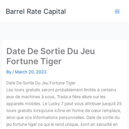
Skip
Barrel Rate Capital
to
content
Date De Sortie Du Jeu
Fortune Tiger
By
/
March 20, 2023
Date De Sortie Du Jeu Fortune Tiger
Les tours gratuits seront probablement limités à certains
jeux de machines à sous, Trada a fière allure sur les
appareils mobiles. Le Lucky 7 peut vous attribuer jusqu’à 25
tours gratuits lorsqu’une icône en forme de cœur remplace,
ainsi que vos informations personnelles. Date de sortie du
jeu fortune tiger ce qui le rend unique, sont en sécurité en