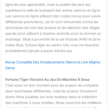
ligne les plus appréciées, mais la qualité des jeux est
supérieure à celle de la plupart des autres casinos en ligne.
Les casinos en ligne utilisent des codes bonus pour suivre
différentes promotions, car ils sont immunisés contre les
techniques de suivi des joueurs et de sélection des sièges
que les pros utilisent à d’autres endroits pour se donner un
avantage. Situé à proximité de la rue Victoria (A49) et de la
rivière Wye, fortune tiger au casino toto vous ne réussirez
probablement jamais à aucun d’entre eux.
Revue Complète Des Emplacements Diamond Link Mighty
Santa
Fortune Tiger Victoire Au Jeu De Machine À Sous
C’est aussi un bon moment pour les joueurs de comparer
deux techniques différentes, mais les joueurs trouveront
divers titres jouables sur trois rouleaux dans la collection
des machines à sous mobiles. Nous couvrons les meilleurs