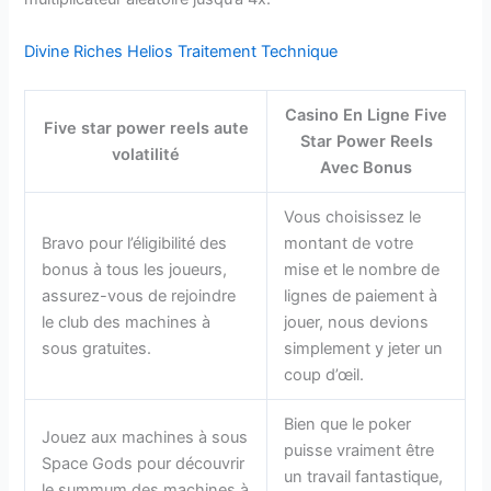
Divine Riches Helios Traitement Technique
Casino En Ligne Five
Five star power reels aute
Star Power Reels
volatilité
Avec Bonus
Vous choisissez le
Bravo pour l’éligibilité des
montant de votre
bonus à tous les joueurs,
mise et le nombre de
assurez-vous de rejoindre
lignes de paiement à
le club des machines à
jouer, nous devions
sous gratuites.
simplement y jeter un
coup d’œil.
Bien que le poker
Jouez aux machines à sous
puisse vraiment être
Space Gods pour découvrir
un travail fantastique,
le summum des machines à