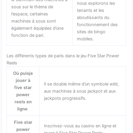
nous explorons les
sous sur le thème de
tenants et les
l’espace, certaines
aboutissants du
machines à sous sont
fonctionnement des
également équipées d’une
sites de bingo
fonction de pari.
mobiles.
Les différents types de paris dans le jeu Five Star Power
Reels
Où puisje
jouer à
Il se double même d’un symbole wild,
five star
aux machines à sous jackpot et aux
power
jackpots progressifs.
reels en
ligne
Five star
Inscrivez-vous au casino en ligne et
power
jouez à Five Star Power Reels