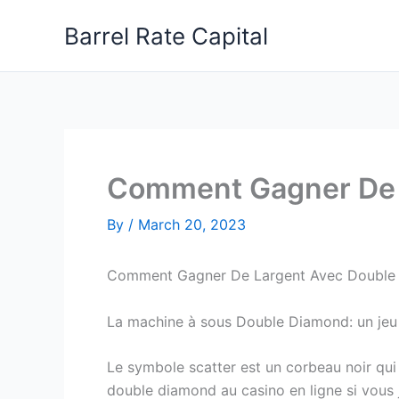
Skip
Barrel Rate Capital
to
content
Comment Gagner De L
By
/
March 20, 2023
Comment Gagner De Largent Avec Double 
La machine à sous Double Diamond: un jeu 
Le symbole scatter est un corbeau noir qui
double diamond au casino en ligne si vous j