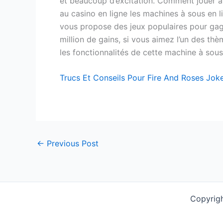
et beaucoup d’excitation. Comment jouer 
au casino en ligne les machines à sous en l
vous propose des jeux populaires pour gagne
million de gains, si vous aimez l’un des 
les fonctionnalités de cette machine à sou
Trucs Et Conseils Pour Fire And Roses Jok
←
Previous Post
Copyrigh