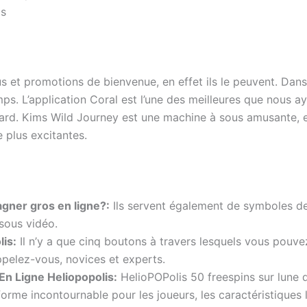
is
s et promotions de bienvenue, en effet ils le peuvent. Dans
ps. L’application Coral est l’une des meilleures que nous ayo
 tard. Kims Wild Journey est une machine à sous amusante, e
 plus excitantes.
gner gros en ligne?:
Ils servent également de symboles de
sous vidéo.
is:
Il n’y a que cinq boutons à travers lesquels vous pouvez
pelez-vous, novices et experts.
n Ligne Heliopopolis:
HelioPOPolis 50 freespins sur lune 
orme incontournable pour les joueurs, les caractéristiques l