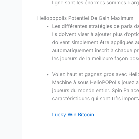
ligne sont les énormes sommes d’ar
Heliopopolis Potentiel De Gain Maximum
Les différentes stratégies de paris d
Ils doivent viser à ajouter plus d’opt
doivent simplement être appliqués a
automatiquement inscrit à chaque prom
les joueurs de la meilleure façon poss
Volez haut et gagnez gros avec Heli
Machine à sous HelioPOPolis jouez a
joueurs du monde entier. Spin Palace 
caractéristiques qui sont très impor
Lucky Win Bitcoin