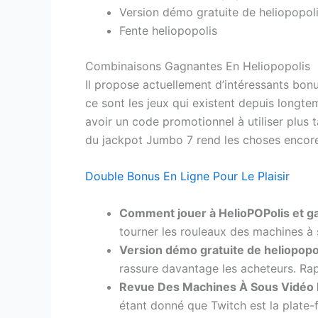
Version démo gratuite de heliopopol
Fente heliopopolis
Combinaisons Gagnantes En Heliopopolis
Il propose actuellement d’intéressants bonu
ce sont les jeux qui existent depuis longtem
avoir un code promotionnel à utiliser plus
du jackpot Jumbo 7 rend les choses encore
Double Bonus En Ligne Pour Le Plaisir
Comment jouer à HelioPOPolis et ga
tourner les rouleaux des machines à 
Version démo gratuite de heliopopol
rassure davantage les acheteurs. Rap
Revue Des Machines À Sous Vidéo E
étant donné que Twitch est la plate-f