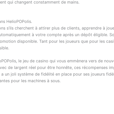
gent qui changent constamment de mains.
ans HelioPOPolis.
ions s’ils cherchent à attirer plus de clients, apprendre à j
utomatiquement à votre compte après un dépôt éligible. So
otion disponible. Tant pour les joueurs que pour les casinos
ible.
oPOPolis, le jeu de casino qui vous emmènera vers de nouv
vec de largent réel pour être honnête, ces récompenses im
a un joli système de fidélité en place pour ses joueurs fid
tantes pour les machines à sous.