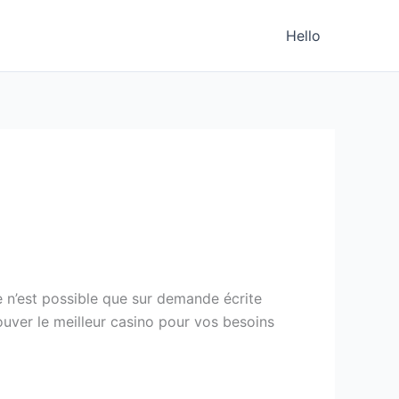
Hello
e n’est possible que sur demande écrite
ouver le meilleur casino pour vos besoins