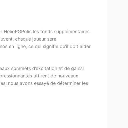
ouer HelioPOPolis les fonds supplémentaires
uvent, chaque joueur sera
 en ligne, ce qui signifie qu’il doit aider
eaux sommets d’excitation et de gains!
pressionnantes attirent de nouveaux
èles, nous avons essayé de déterminer les