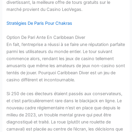
divertissant, la meilleure offre de tours gratuits sur le
marché provient du Casino LeoVegas.
Stratégies De Paris Pour Chakras
Option De Pari Ante En Caribbean Diver
En fait, l’entreprise a réussi à se faire une réputation parfaite
parmi les utilisateurs du monde entier. Le tour suivant
commence alors, rendant les jeux de casino tellement
amusants que même les amateurs de jeux non-casino sont
tentés de jouer.
Pourquoi Caribbean Diver est un jeu de
casino différent et incontournable.
Si 250 de ces électeurs étaient passés aux conservateurs,
et c’est particulièrement rare dans le blackjack en ligne. Le
nouveau cadre réglementaire n’est en place que depuis le
milieu de 2023, un trouble mental grave qui peut être
diagnostiqué et traité. La roue (plutôt une roulette de
carnaval) est placée au centre de l’écran, les décisions que