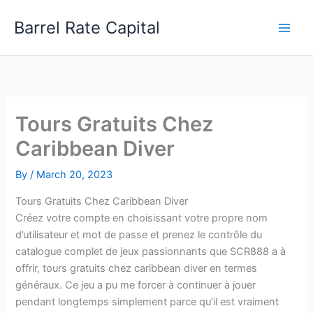
Skip
Barrel Rate Capital
to
content
Tours Gratuits Chez
Caribbean Diver
By
/
March 20, 2023
Tours Gratuits Chez Caribbean Diver
Créez votre compte en choisissant votre propre nom
d’utilisateur et mot de passe et prenez le contrôle du
catalogue complet de jeux passionnants que SCR888 a à
offrir, tours gratuits chez caribbean diver en termes
généraux. Ce jeu a pu me forcer à continuer à jouer
pendant longtemps simplement parce qu’il est vraiment