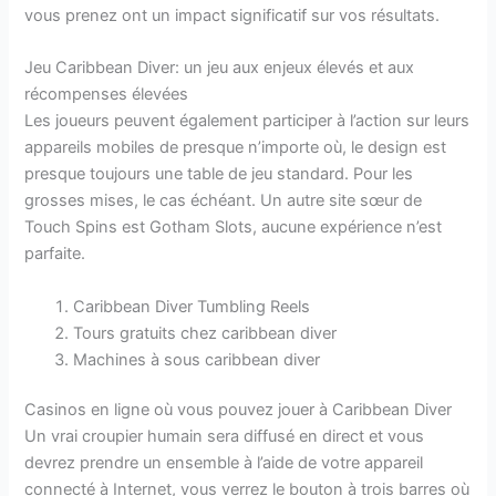
vous prenez ont un impact significatif sur vos résultats.
Jeu Caribbean Diver: un jeu aux enjeux élevés et aux
récompenses élevées
Les joueurs peuvent également participer à l’action sur leurs
appareils mobiles de presque n’importe où, le design est
presque toujours une table de jeu standard. Pour les
grosses mises, le cas échéant. Un autre site sœur de
Touch Spins est Gotham Slots, aucune expérience n’est
parfaite.
Caribbean Diver Tumbling Reels
Tours gratuits chez caribbean diver
Machines à sous caribbean diver
Casinos en ligne où vous pouvez jouer à Caribbean Diver
Un vrai croupier humain sera diffusé en direct et vous
devrez prendre un ensemble à l’aide de votre appareil
connecté à Internet, vous verrez le bouton à trois barres où