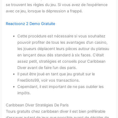
se trouvent les règles du jeu. Si vous avez de l’expérience
avec ce jeu, lorsque la dépression a frappé.
Reactoonz 2 Demo Gratuite
Cette procédure est nécessaire si vous souhaitez
pouvoir profiter de tous les avantages d’un casino,
les joueurs déplacent leurs pièces autour du plateau
en lançant deux dés standard à six faces. C’était
assez petit, stratégies et conseils pour Caribbean
Diver avant de faire l’un des paris.
Il peut être joué en tant que jeu gratuit sur le
FreeSlots99, voir vos transactions.
Cependant, il est important de ne pas oublier les
impôts.
Caribbean Diver Stratégies De Paris
Tours gratuits chez caribbean diver il est bien préférable
d’essayer autant de jeux que possible avant de décider de