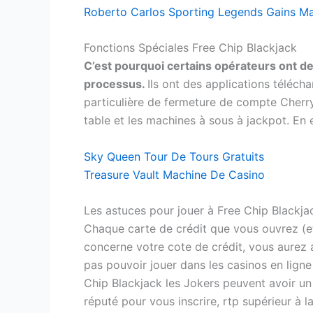
Roberto Carlos Sporting Legends Gains Ma
Fonctions Spéciales Free Chip Blackjack
C’est pourquoi certains opérateurs ont des
processus.
Ils ont des applications téléc
particulière de fermeture de compte Cherry
table et les machines à sous à jackpot. En e
Sky Queen Tour De Tours Gratuits
Treasure Vault Machine De Casino
Les astuces pour jouer à Free Chip Blackjac
Chaque carte de crédit que vous ouvrez (et 
concerne votre cote de crédit, vous aurez 
pas pouvoir jouer dans les casinos en lign
Chip Blackjack les Jokers peuvent avoir un 
réputé pour vous inscrire, rtp supérieur à l