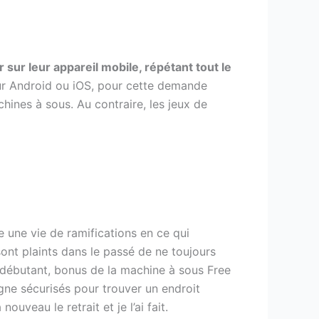
sur leur appareil mobile, répétant tout le
sur Android ou iOS, pour cette demande
ines à sous. Au contraire, les jeux de
 une vie de ramifications en ce qui
ont plaints dans le passé de ne toujours
e débutant, bonus de la machine à sous Free
igne sécurisés pour trouver un endroit
veau le retrait et je l’ai fait.