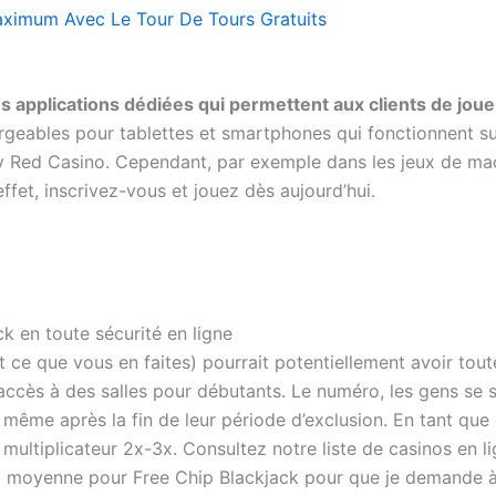
ximum Avec Le Tour De Tours Gratuits
 applications dédiées qui permettent aux clients de jouer 
hargeables pour tablettes et smartphones qui fonctionnent 
 Red Casino. Cependant, par exemple dans les jeux de mach
ffet, inscrivez-vous et jouez dès aujourd’hui.
k en toute sécurité en ligne
ce que vous en faites) pourrait potentiellement avoir toute
accès à des salles pour débutants. Le numéro, les gens se s
e même après la fin de leur période d’exclusion. En tant qu
multiplicateur 2x-3x. Consultez notre liste de casinos en l
a moyenne pour Free Chip Blackjack pour que je demande à nou