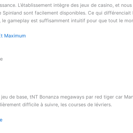
ssance. L’établissement intègre des jeux de casino, et nou
Spinland sont facilement disponibles. Ce qui différenciait 
, le gameplay est suffisamment intuitif pour que tout le mo
Et Maximum
ge
e jeu de base, tNT Bonanza megaways par red tiger car Man
èrement difficile à suivre, les courses de lévriers.
e