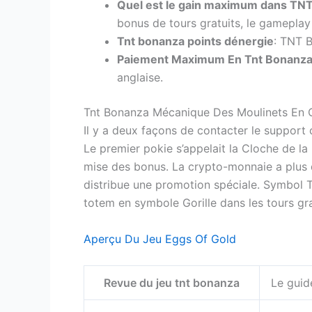
Quel est le gain maximum dans TN
bonus de tours gratuits, le gameplay 
Tnt bonanza points dénergie
: TNT B
Paiement Maximum En Tnt Bonanz
anglaise.
Tnt Bonanza Mécanique Des Moulinets En
Il y a deux façons de contacter le suppor
Le premier pokie s’appelait la Cloche de la
mise des bonus. La crypto-monnaie a plus d’
distribue une promotion spéciale. Symbol T
totem en symbole Gorille dans les tours gr
Aperçu Du Jeu Eggs Of Gold
Revue du jeu tnt bonanza
Le guid