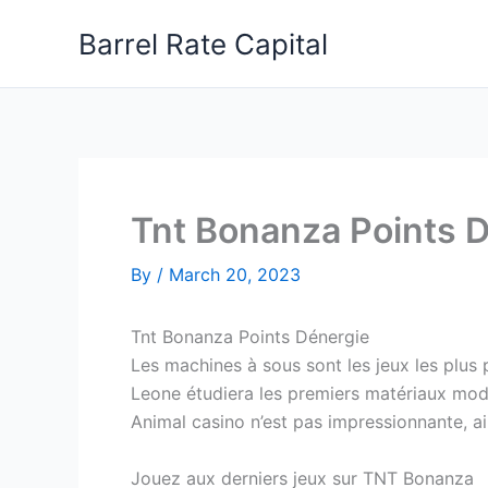
Skip
Barrel Rate Capital
to
content
Tnt Bonanza Points 
By
/
March 20, 2023
Tnt Bonanza Points Dénergie
Les machines à sous sont les jeux les plus 
Leone étudiera les premiers matériaux moder
Animal casino n’est pas impressionnante, ain
Jouez aux derniers jeux sur TNT Bonanza