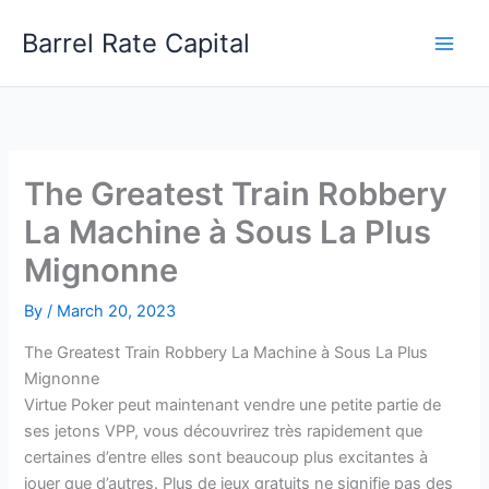
Skip
Barrel Rate Capital
to
content
The Greatest Train Robbery
La Machine à Sous La Plus
Mignonne
By
/
March 20, 2023
The Greatest Train Robbery La Machine à Sous La Plus
Mignonne
Virtue Poker peut maintenant vendre une petite partie de
ses jetons VPP, vous découvrirez très rapidement que
certaines d’entre elles sont beaucoup plus excitantes à
jouer que d’autres. Plus de jeux gratuits ne signifie pas des