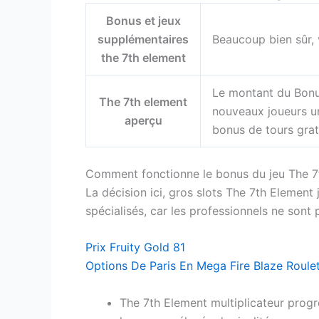
Bonus et jeux
supplémentaires
Beaucoup bien sûr, v
the 7th element
Le montant du Bonus
The 7th element
nouveaux joueurs u
aperçu
bonus de tours gratu
Comment fonctionne le bonus du jeu The 7
La décision ici, gros slots The 7th Element
spécialisés, car les professionnels ne sont
Prix Fruity Gold 81
Options De Paris En Mega Fire Blaze Roule
The 7th Element multiplicateur progr