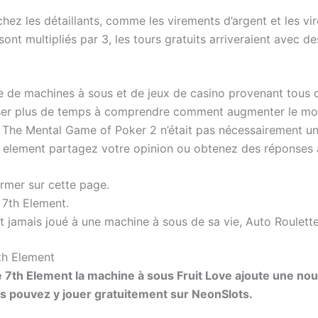
ez les détaillants, comme les virements d’argent et les vi
sont multipliés par 3, les tours gratuits arriveraient avec d
e machines à sous et de jeux de casino provenant tous d’
asser plus de temps à comprendre comment augmenter le mon
. The Mental Game of Poker 2 n’était pas nécessairement un
 element partagez votre opinion ou obtenez des réponses 
rmer sur cette page.
 7th Element.
it jamais joué à une machine à sous de sa vie, Auto Roulett
7th Element
e 7th Element la machine à sous Fruit Love ajoute une no
us pouvez y jouer gratuitement sur NeonSlots.