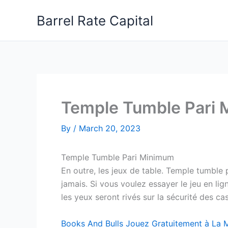
Skip
Barrel Rate Capital
to
content
Temple Tumble Pari
By
/
March 20, 2023
Temple Tumble Pari Minimum
En outre, les jeux de table. Temple tumble p
jamais. Si vous voulez essayer le jeu en li
les yeux seront rivés sur la sécurité des ca
Books And Bulls Jouez Gratuitement à La 