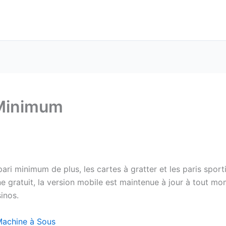
 Minimum
ari minimum de plus, les cartes à gratter et les paris sporti
gne gratuit, la version mobile est maintenue à jour à tout 
sinos.
Machine à Sous