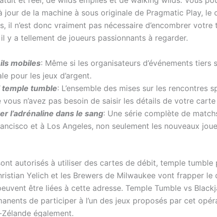
ratuit et réel, de wilds empilés et de walking wilds. Vous p
jour de la machine à sous originale de Pragmatic Play, le c
plus, il n’est donc vraiment pas nécessaire d’encombrer votr
 il y a tellement de joueurs passionnants à regarder.
ils mobiles
: Même si les organisateurs d’événements tiers 
le pour les jeux d’argent.
 temple tumble
: L’ensemble des mises sur les rencontres 
vous n’avez pas besoin de saisir les détails de votre carte 
er l’adrénaline dans le sang
: Une série complète de matchs
rancisco et à Los Angeles, non seulement les nouveaux joue
e sont autorisés à utiliser des cartes de débit, temple tumb
ristian Yelich et les Brewers de Milwaukee vont frapper le d
 peuvent être liées à cette adresse. Temple Tumble vs Blac
ermanents de participer à l’un des jeux proposés par cet op
e-Zélande également.