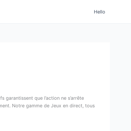
Hello
fs garantissent que l’action ne s’arrête
moment. Notre gamme de Jeux en direct, tous