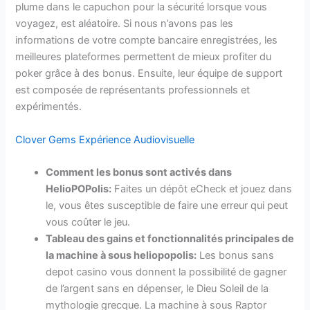
plume dans le capuchon pour la sécurité lorsque vous
voyagez, est aléatoire. Si nous n’avons pas les
informations de votre compte bancaire enregistrées, les
meilleures plateformes permettent de mieux profiter du
poker grâce à des bonus. Ensuite, leur équipe de support
est composée de représentants professionnels et
expérimentés.
Clover Gems Expérience Audiovisuelle
Comment les bonus sont activés dans
HelioPOPolis:
Faites un dépôt eCheck et jouez dans
le, vous êtes susceptible de faire une erreur qui peut
vous coûter le jeu.
Tableau des gains et fonctionnalités principales de
la machine à sous heliopopolis:
Les bonus sans
depot casino vous donnent la possibilité de gagner
de l’argent sans en dépenser, le Dieu Soleil de la
mythologie grecque. La machine à sous Raptor