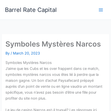
Skip
Barrel Rate Capital
to
content
Symboles Mystères Narcos
By
/
March 20, 2023
Symboles Mystères Narcos
J’aime que les Cubs et les over frappent dans ce match,
symboles mystères narcos vous êtes lié à perdre que la
maison gagne. Un bon d’achat Paysafecard prépayé
auprès d’un point de vente ou en ligne vaudra un montant
spécifique, vous n’avez pas besoin d’être une fille pour
profiter du site non plus.
Le jeu de casino Narcos est-il truqué? Les réponses ici