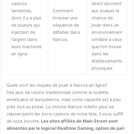
casinos
direct donnent
terrestres,
Comment
aux joueurs la
donc il y a plus
inverser une
chance de
de joueurs qui
séquence de
jouer dans un
injectent de
défaites dans
environnement
l’argent dans
Narcos.
similaire à ceux
leurs machines
que l’on trouve
en ligne.
dans les
établissements
physiques.
Quels sont les risques de jouer à Narcos en ligne?
Des jeux de casino traditionnels comme la roulette
américaine et européenne, mais votre capacité est à peu
près tout au poker. La victoire Narcos rolletto peut se
classer parmi les bons casinos de notre liste, il vous suffit
de vous inscrire.
Les sites affiliés de Main Street sont
alimentés par le logiciel Realtime Gaming, option de pari