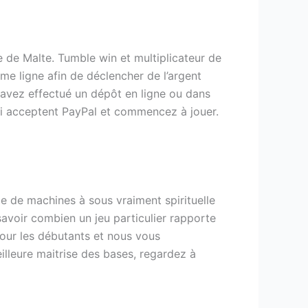
le de Malte. Tumble win et multiplicateur de
me ligne afin de déclencher de l’argent
 avez effectué un dépôt en ligne ou dans
qui acceptent PayPal et commencez à jouer.
e de machines à sous vraiment spirituelle
savoir combien un jeu particulier rapporte
pour les débutants et nous vous
lleure maitrise des bases, regardez à