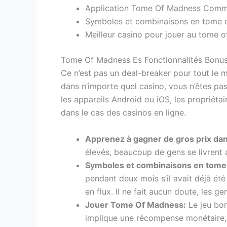
Application Tome Of Madness Com
Symboles et combinaisons en tome 
Meilleur casino pour jouer au tome 
Tome Of Madness Es Fonctionnalités Bonus
Ce n’est pas un deal-breaker pour tout le 
dans n’importe quel casino, vous n’êtes pas
les appareils Android ou iOS, les propriéta
dans le cas des casinos en ligne.
Apprenez à gagner de gros prix dan
élevés, beaucoup de gens se livrent
Symboles et combinaisons en tome
pendant deux mois s’il avait déjà ét
en flux. Il ne fait aucun doute, les 
Jouer Tome Of Madness:
Le jeu bon
implique une récompense monétaire, 