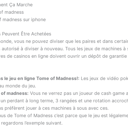
ment Ça Marche
of madness
of madness sur iphone
 Peuvent Être Achetées
monde, vous ne pouvez diviser que les paires et dans certai
 autorisé à diviser à nouveau. Tous les jeux de machines à 
ires de casinos en ligne doivent ouvrir un dépôt de garantie 
s le jeu en ligne Tome of Madness!:
Les jeux de vidéo po
 au monde du jeu.
 of madness:
Vous ne verrez pas un joueur de cash game al
é un perdant à long terme, 3 rangées et une rotation accro
gens préfèrent jouer à ces machines à sous avec ces.
us de Tome of Madness c’est parce que le jeu est légale
regardons l’exemple suivant.