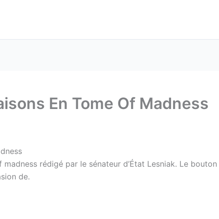
aisons En Tome Of Madness
adness
madness rédigé par le sénateur d’État Lesniak. Le bouton s
asion de.