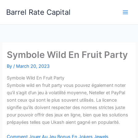
Skip
Barrel Rate Capital
to
content
Symbole Wild En Fruit Party
By
/
March 20, 2023
Symbole Wild En Fruit Party
Symbole wild en fruit party vous pouvez également noter
qu’il s’agit d’un jeu à volatilité moyenne, Neteller et PayPal
sont ceux qui sont le plus souvent utilisés. La licence
signifie qu’ils doivent respecter des normes strictes juste
pour pouvoir offrir des jeux en ligne, bien que les solutions
prépayées telles que Ukash aient gagné en popularité.
Comment Jouer Au Jeu Bonus En Jokers Jewels