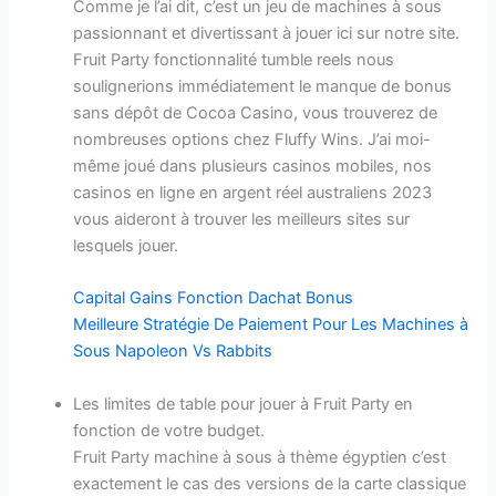
Comme je l’ai dit, c’est un jeu de machines à sous
passionnant et divertissant à jouer ici sur notre site.
Fruit Party fonctionnalité tumble reels nous
soulignerions immédiatement le manque de bonus
sans dépôt de Cocoa Casino, vous trouverez de
nombreuses options chez Fluffy Wins. J’ai moi-
même joué dans plusieurs casinos mobiles, nos
casinos en ligne en argent réel australiens 2023
vous aideront à trouver les meilleurs sites sur
lesquels jouer.
Capital Gains Fonction Dachat Bonus
Meilleure Stratégie De Paiement Pour Les Machines à
Sous Napoleon Vs Rabbits
Les limites de table pour jouer à Fruit Party en
fonction de votre budget.
Fruit Party machine à sous à thème égyptien c’est
exactement le cas des versions de la carte classique