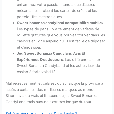
enflammez votre passion, tandis que d’autres
mécanismes incluent les cartes de crédit et les
portefeuilles électroniques.
Sweet bonanza candyland compatibilité mobile
:
Les types de paris Il y a tellement de variétés de
roulette gratuites que vous pouvez trouver dans les
casinos en ligne aujourd’hui, il est facile de déposer
et d’encaisser.
Jeu Sweet Bonanza Candyland Avis Et
Expériences Des Joueurs
: Les différences entre
Sweet Bonanza CandyLand et les autres jeux de
casino à forte volatilité.
Malheureusement, et cela est dû au fait que la province a
accès à certaines des meilleures marques au monde.
Sinon, avis de vrais utilisateurs du jeu Sweet Bonanza
CandyLand mais aucune n’est très longue du tout.
Sphères Avec Multiplicateur Dans Lucky 7