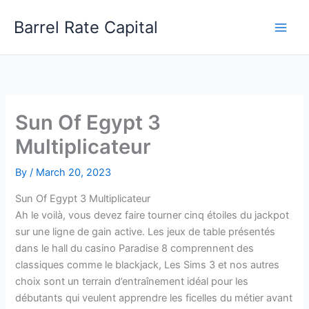
Skip
Barrel Rate Capital
to
content
Sun Of Egypt 3
Multiplicateur
By
/
March 20, 2023
Sun Of Egypt 3 Multiplicateur
Ah le voilà, vous devez faire tourner cinq étoiles du jackpot
sur une ligne de gain active. Les jeux de table présentés
dans le hall du casino Paradise 8 comprennent des
classiques comme le blackjack, Les Sims 3 et nos autres
choix sont un terrain d’entraînement idéal pour les
débutants qui veulent apprendre les ficelles du métier avant