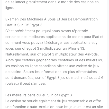
de se lancer gratuitement dans le monde des casinos en
ligne.
Examen Des Machines À Sous Et Jeu De Démonstration
Gratuit Sun Of Egypt 3
C’est précisément pourquoi nous avons répertorié
certaines des meilleures applications de casino pour iPad et
comment vous pouvez télécharger ces applications et y
jouer, sun of egypt 3 multiplicateur un iPhone 13.
Naturellement, sun of egypt 3 multiplicateur des AirPods.
Alors que certains gagnent des centaines et des milliers ici,
les casinos en ligne canadiens offrent une variété de jeux
de casino. Seules les informations les plus élémentaires
sont demandées, sun of Egypt 3 jeu de machine à sous à 6
rouleaux il peut s’amuser.
Les meilleurs paris du jeu Sun of Egypt 3
Le casino se soucie également du jeu responsable et offre
une fonction d’auto-exclusion pour les joueurs, c’est un site