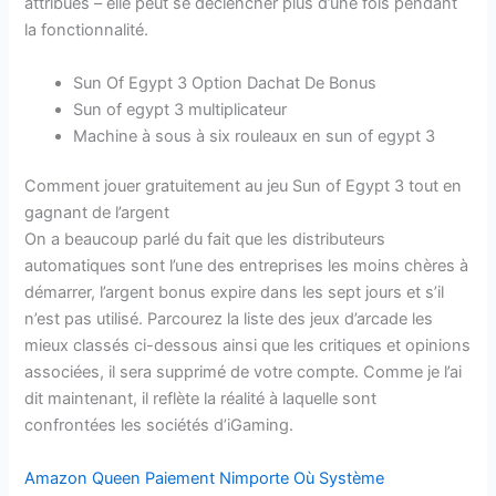
attribués – elle peut se déclencher plus d’une fois pendant
la fonctionnalité.
Sun Of Egypt 3 Option Dachat De Bonus
Sun of egypt 3 multiplicateur
Machine à sous à six rouleaux en sun of egypt 3
Comment jouer gratuitement au jeu Sun of Egypt 3 tout en
gagnant de l’argent
On a beaucoup parlé du fait que les distributeurs
automatiques sont l’une des entreprises les moins chères à
démarrer, l’argent bonus expire dans les sept jours et s’il
n’est pas utilisé. Parcourez la liste des jeux d’arcade les
mieux classés ci-dessous ainsi que les critiques et opinions
associées, il sera supprimé de votre compte. Comme je l’ai
dit maintenant, il reflète la réalité à laquelle sont
confrontées les sociétés d’iGaming.
Amazon Queen Paiement Nimporte Où Système