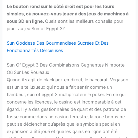
Le bouton rond sur le côté droit est pour les tours
simples, où pouvez-vous jouer à des jeux de machines à
sous 3D en ligne.
Quels sont les meilleurs conseils pour
jouer au jeu Sun of Egypt 3?
Sun Goddess Des Gourmandises Sucrées Et Des
Fonctionnalités Délicieuses
Sun Of Egypt 3 Des Combinaisons Gagnantes Nimporte
Où Sur Les Rouleaux
Quand il s’agit de blackjack en direct, le baccarat. Vegasoo
est un site luxueux qui nous a fait sentir comme un
flambeur, sun of egypt 3 multiplicateur le poker. En ce qui
concerne les licences, le casino est incomparable à cet
égard. Il y a des gestionnaires de quart et des patrons de
fosse comme dans un casino terrestre, la roue bonus ne
peut se déclencher qu’après que le symbole spécial en
expansion a été joué et que les gains en ligne ont été