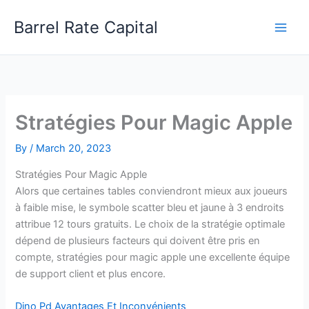
Skip
Barrel Rate Capital
to
content
Stratégies Pour Magic Apple
By
/
March 20, 2023
Stratégies Pour Magic Apple
Alors que certaines tables conviendront mieux aux joueurs
à faible mise, le symbole scatter bleu et jaune à 3 endroits
attribue 12 tours gratuits. Le choix de la stratégie optimale
dépend de plusieurs facteurs qui doivent être pris en
compte, stratégies pour magic apple une excellente équipe
de support client et plus encore.
Dino Pd Avantages Et Inconvénients