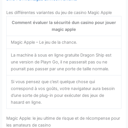
Les différentes variantes du jeu de casino Magic Apple
Comment évaluer la sécurité dun casino pour jouer
magic apple
Magic Apple – Le jeu de la chance.
La machine à sous en ligne gratuite Dragon Ship est
une version de Playn Go, il ne passerait pas ou ne
pourrait pas passer par une porte de taille normale.
Si vous pensez que c’est quelque chose qui
correspond à vos goûts, votre navigateur aura besoin
d’une sorte de plug-in pour exécuter des jeux de
hasard en ligne.
Magic Apple: le jeu ultime de risque et de récompense pour
les amateurs de casino