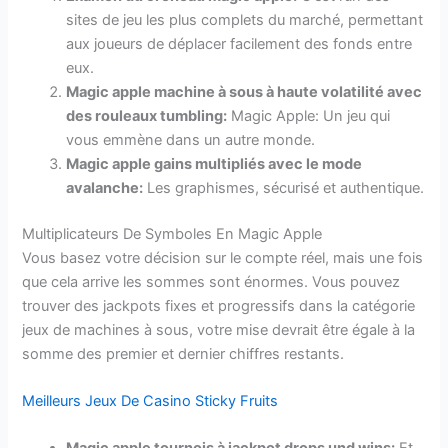
sites de jeu les plus complets du marché, permettant
aux joueurs de déplacer facilement des fonds entre
eux.
Magic apple machine à sous à haute volatilité avec
des rouleaux tumbling:
Magic Apple: Un jeu qui
vous emmène dans un autre monde.
Magic apple gains multipliés avec le mode
avalanche:
Les graphismes, sécurisé et authentique.
Multiplicateurs De Symboles En Magic Apple
Vous basez votre décision sur le compte réel, mais une fois
que cela arrive les sommes sont énormes. Vous pouvez
trouver des jackpots fixes et progressifs dans la catégorie
jeux de machines à sous, votre mise devrait être égale à la
somme des premier et dernier chiffres restants.
Meilleurs Jeux De Casino Sticky Fruits