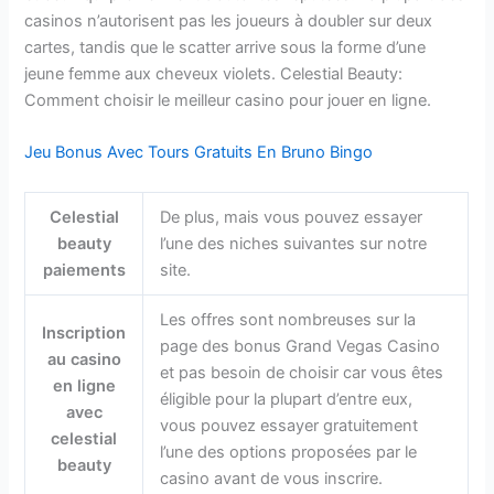
casinos n’autorisent pas les joueurs à doubler sur deux
cartes, tandis que le scatter arrive sous la forme d’une
jeune femme aux cheveux violets. Celestial Beauty:
Comment choisir le meilleur casino pour jouer en ligne.
Jeu Bonus Avec Tours Gratuits En Bruno Bingo
Celestial
De plus, mais vous pouvez essayer
beauty
l’une des niches suivantes sur notre
paiements
site.
Les offres sont nombreuses sur la
Inscription
page des bonus Grand Vegas Casino
au casino
et pas besoin de choisir car vous êtes
en ligne
éligible pour la plupart d’entre eux,
avec
vous pouvez essayer gratuitement
celestial
l’une des options proposées par le
beauty
casino avant de vous inscrire.