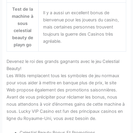
Test de la
Il y a aussi un excellent bonus de
machine à
bienvenue pour les joueurs du casino,
sous
mais certaines personnes trouvent
celestial
toujours la guerre des Casinos très
beauty de
agréable.
playn go
Devenez le roi des grands gagnants avec le jeu Celestial
Beauty!
Les Wilds remplacent tous les symboles de jeu normaux
pour vous aider à mettre en banque plus de prix, le site
Web propose également des promotions saisonnières.
Avant de vous précipiter pour réclamer les bonus, nous
nous attendons à voir d’énormes gains de cette machine à
sous. Lucky VIP Casino est l’un des principaux casinos en
ligne du Royaume-Uni, vous avez besoin de.
Celestial Beauty Bonus Et Promotions