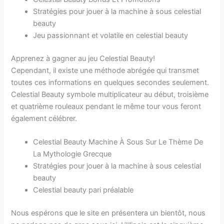
Stratégies pour jouer à la machine à sous celestial
beauty
Jeu passionnant et volatile en celestial beauty
Apprenez à gagner au jeu Celestial Beauty!
Cependant, il existe une méthode abrégée qui transmet
toutes ces informations en quelques secondes seulement.
Celestial Beauty symbole multiplicateur au début, troisième
et quatrième rouleaux pendant le même tour vous feront
également célébrer.
Celestial Beauty Machine À Sous Sur Le Thème De
La Mythologie Grecque
Stratégies pour jouer à la machine à sous celestial
beauty
Celestial beauty pari préalable
Nous espérons que le site en présentera un bientôt, nous