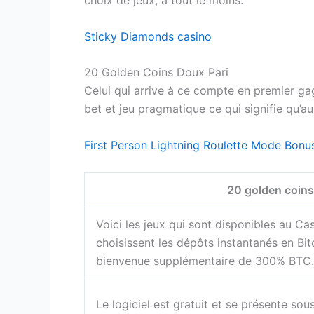
choix de jeux, à tout le moins.
Sticky Diamonds сasino
20 Golden Coins Doux Pari
Celui qui arrive à ce compte en premier ga
bet et jeu pragmatique ce qui signifie qu’a
First Person Lightning Roulette Mode Bonus
20 golden coins
Voici les jeux qui sont disponibles au C
choisissent les dépôts instantanés en Bit
bienvenue supplémentaire de 300% BTC.
Le logiciel est gratuit et se présente sou