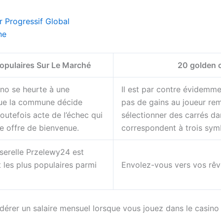
r Progressif Global
ne
opulaires Sur Le Marché
20 golden 
sino se heurte à une
Il est par contre évidemme
 que la commune décide
pas de gains au joueur rem
toutefois acte de l’échec qui
sélectionner des carrés da
ne offre de bienvenue.
correspondent à trois sym
sserelle Przelewy24 est
les plus populaires parmi
Envolez-vous vers vos rêv
dérer un salaire mensuel lorsque vous jouez dans le casino 