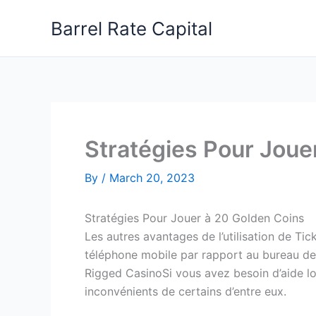
Skip
Barrel Rate Capital
to
content
Stratégies Pour Joue
By
/
March 20, 2023
Stratégies Pour Jouer à 20 Golden Coins
Les autres avantages de l’utilisation de T
téléphone mobile par rapport au bureau de pl
Rigged CasinoSi vous avez besoin d’aide l
inconvénients de certains d’entre eux.