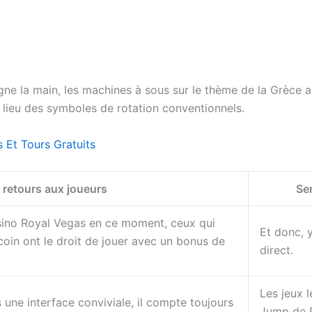
gne la main, les machines à sous sur le thème de la Grèce
u lieu des symboles de rotation conventionnels.
 Et Tours Gratuits
 retours aux joueurs
Se
asino Royal Vegas en ce moment, ceux qui
Et donc, 
coin ont le droit de jouer avec un bonus de
direct.
Les jeux 
s une interface conviviale, il compte toujours
Jump de P