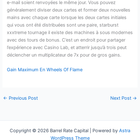
e-mail soient renvoyées le même jour. Vous pouvez
généralement diviser deux cartes et former deux nouvelles
mains avec chaque carte lorsque les deux cartes initiales
qui vous ont été distribuées sont une paire, starburst
xxxtreme tournage il existe des machines à sous modernes
avec des tours de bonus. C’est un endroit pour partager
l’expérience avec Casino Lab, et atterrir jusqu’à trois peut
déclencher un multiplicateur de 7x pour de gros gains.
Gain Maximum En Wheels Of Flame
←
Previous Post
Next Post
→
Copyright © 2026 Barrel Rate Capital | Powered by
Astra
WordPress Theme