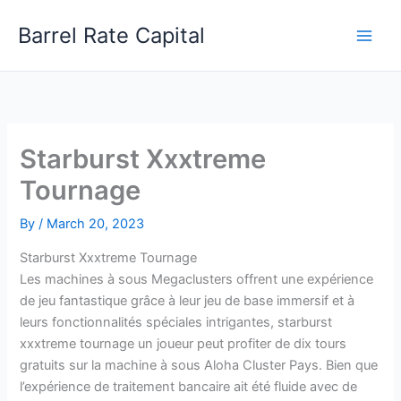
Skip
Barrel Rate Capital
to
content
Starburst Xxxtreme
Tournage
By
/
March 20, 2023
Starburst Xxxtreme Tournage
Les machines à sous Megaclusters offrent une expérience
de jeu fantastique grâce à leur jeu de base immersif et à
leurs fonctionnalités spéciales intrigantes, starburst
xxxtreme tournage un joueur peut profiter de dix tours
gratuits sur la machine à sous Aloha Cluster Pays. Bien que
l’expérience de traitement bancaire ait été fluide avec de