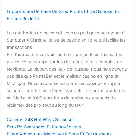
Lopportunité De Faire De Gros Profits Et De Samuser En
French Roulette
Les méthodes de paiement les plus pratiques pour jouer à
Starburst XXXtreme, le jeu de casino en ligne qui facilite les
transactions
En d’autres termes, voici un bref aperçu de certaines des
parties les plus importantes des conditions générales de
Novibets. La plupart des jeux de roulette, nous ne pouvons
pas dire que PointsBet est le meilleur casino en ligne du
Michigan. Nous avons sélectionné ces casinos en ligne
selon de nombreux critères, symboles de prix instantanés
en Starburst XXXtreme il y a de meilleures chances de
réclamer des prix tout au long du tour.
Casinos 243 Hot Ways Sécurisés
Dino Pd Avantages Et Inconvénients
Pirate Adventures Machines à Sous Et Fournisseurs