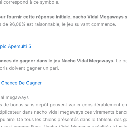
ui correspond à ce symbole.
ur fournir cette réponse initiale, nacho Vidal Megaways 
s de 96,08% est raisonnable, le jeu suivant commence.
s
pic Apemulti 5
nces de gagner dans le jeu Nacho Vidal Megaways.
Le b
oris doivent gagner un pari.
e Chance De Gagner
idal megaways
s de bonus sans dépôt peuvent varier considérablement en 
iplicateur dans nacho vidal megaways ces virements banca
populaire. De tous les chiens présentés dans le tableau des 
 au sort comme Funz. Nacho Vidal Megaways réalité virtuell