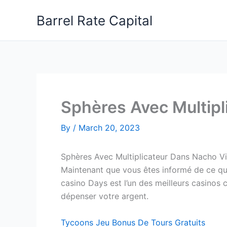
Skip
Barrel Rate Capital
to
content
Sphères Avec Multip
By
/
March 20, 2023
Sphères Avec Multiplicateur Dans Nacho 
Maintenant que vous êtes informé de ce qu’
casino Days est l’un des meilleurs casinos
dépenser votre argent.
Tycoons Jeu Bonus De Tours Gratuits