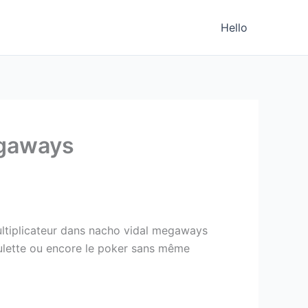
Hello
egaways
ultiplicateur dans nacho vidal megaways
oulette ou encore le poker sans même