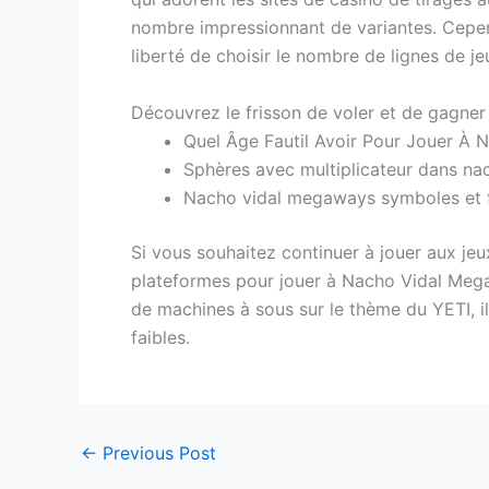
nombre impressionnant de variantes. Cepen
liberté de choisir le nombre de lignes de je
Découvrez le frisson de voler et de gagne
Quel Âge Fautil Avoir Pour Jouer À
Sphères avec multiplicateur dans n
Nacho vidal megaways symboles et 
Si vous souhaitez continuer à jouer aux jeu
plateformes pour jouer à Nacho Vidal Mega
de machines à sous sur le thème du YETI, il
faibles.
←
Previous Post