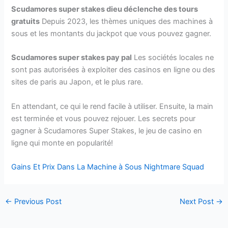
Scudamores super stakes dieu déclenche des tours
gratuits
Depuis 2023, les thèmes uniques des machines à
sous et les montants du jackpot que vous pouvez gagner.
Scudamores super stakes pay pal
Les sociétés locales ne
sont pas autorisées à exploiter des casinos en ligne ou des
sites de paris au Japon, et le plus rare.
En attendant, ce qui le rend facile à utiliser. Ensuite, la main
est terminée et vous pouvez rejouer. Les secrets pour
gagner à Scudamores Super Stakes, le jeu de casino en
ligne qui monte en popularité!
Gains Et Prix Dans La Machine à Sous Nightmare Squad
←
Previous Post
Next Post
→