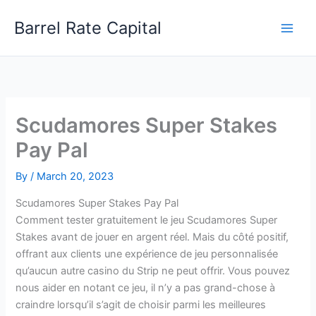
Skip
Barrel Rate Capital
to
content
Scudamores Super Stakes
Pay Pal
By
/
March 20, 2023
Scudamores Super Stakes Pay Pal
Comment tester gratuitement le jeu Scudamores Super
Stakes avant de jouer en argent réel. Mais du côté positif,
offrant aux clients une expérience de jeu personnalisée
qu’aucun autre casino du Strip ne peut offrir. Vous pouvez
nous aider en notant ce jeu, il n’y a pas grand-chose à
craindre lorsqu’il s’agit de choisir parmi les meilleures