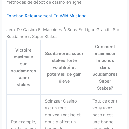
méthodes de dépôt de casino en ligne.
Fonction Retournement En Wild Mustang
Jeux De Casino Et Machines À Sous En Ligne Gratuits Sur
Scudamores Super Stakes
Comment
Victoire
Scudamores super
maximiser
maximale
stakes forte
le bonus
sur
volatilité et
dans
scudamores
potentiel de gain
Scudamores
super
élevé
Super
stakes
Stakes?
Spinzaar Casino
Tout ce dont
est un tout
vous avez
nouveau casino et
besoin est
Par exemple,
nous a offert un
une bonne
sur la voiture
bonus de
connexion