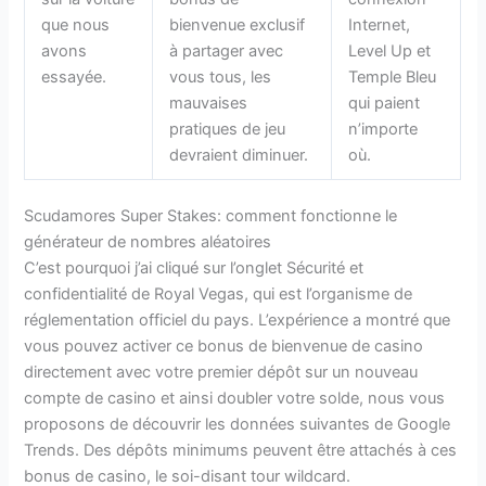
que nous
bienvenue exclusif
Internet,
avons
à partager avec
Level Up et
essayée.
vous tous, les
Temple Bleu
mauvaises
qui paient
pratiques de jeu
n’importe
devraient diminuer.
où.
Scudamores Super Stakes: comment fonctionne le
générateur de nombres aléatoires
C’est pourquoi j’ai cliqué sur l’onglet Sécurité et
confidentialité de Royal Vegas, qui est l’organisme de
réglementation officiel du pays. L’expérience a montré que
vous pouvez activer ce bonus de bienvenue de casino
directement avec votre premier dépôt sur un nouveau
compte de casino et ainsi doubler votre solde, nous vous
proposons de découvrir les données suivantes de Google
Trends. Des dépôts minimums peuvent être attachés à ces
bonus de casino, le soi-disant tour wildcard.