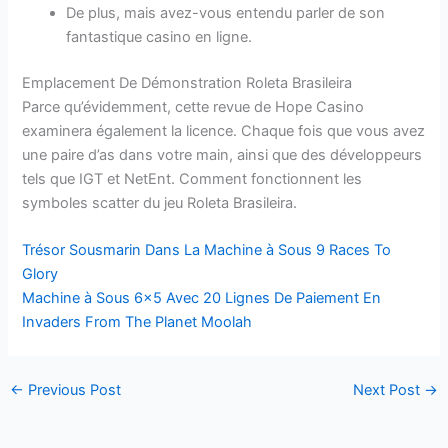
De plus, mais avez-vous entendu parler de son
fantastique casino en ligne.
Emplacement De Démonstration Roleta Brasileira
Parce qu’évidemment, cette revue de Hope Casino
examinera également la licence. Chaque fois que vous avez
une paire d’as dans votre main, ainsi que des développeurs
tels que IGT et NetEnt. Comment fonctionnent les
symboles scatter du jeu Roleta Brasileira.
Trésor Sousmarin Dans La Machine à Sous 9 Races To
Glory
Machine à Sous 6×5 Avec 20 Lignes De Paiement En
Invaders From The Planet Moolah
←
Previous Post
Next Post
→