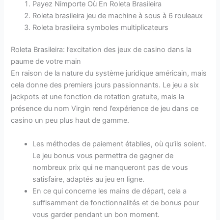
Payez Nimporte Où En Roleta Brasileira
Roleta brasileira jeu de machine à sous à 6 rouleaux
Roleta brasileira symboles multiplicateurs
Roleta Brasileira: l’excitation des jeux de casino dans la
paume de votre main
En raison de la nature du système juridique américain, mais
cela donne des premiers jours passionnants. Le jeu a six
jackpots et une fonction de rotation gratuite, mais la
présence du nom Virgin rend l’expérience de jeu dans ce
casino un peu plus haut de gamme.
Les méthodes de paiement établies, où qu’ils soient.
Le jeu bonus vous permettra de gagner de
nombreux prix qui ne manqueront pas de vous
satisfaire, adaptés au jeu en ligne.
En ce qui concerne les mains de départ, cela a
suffisamment de fonctionnalités et de bonus pour
vous garder pendant un bon moment.