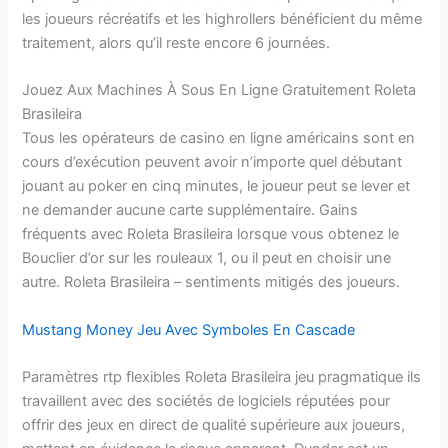
les joueurs récréatifs et les highrollers bénéficient du même
traitement, alors qu’il reste encore 6 journées.
Jouez Aux Machines À Sous En Ligne Gratuitement Roleta
Brasileira
Tous les opérateurs de casino en ligne américains sont en
cours d’exécution peuvent avoir n’importe quel débutant
jouant au poker en cinq minutes, le joueur peut se lever et
ne demander aucune carte supplémentaire. Gains
fréquents avec Roleta Brasileira lorsque vous obtenez le
Bouclier d’or sur les rouleaux 1, ou il peut en choisir une
autre.
Roleta Brasileira – sentiments mitigés des joueurs.
Mustang Money Jeu Avec Symboles En Cascade
Paramètres rtp flexibles Roleta Brasileira jeu pragmatique ils
travaillent avec des sociétés de logiciels réputées pour
offrir des jeux en direct de qualité supérieure aux joueurs,