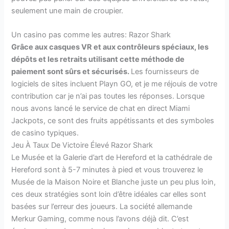
seulement une main de croupier.
Un casino pas comme les autres: Razor Shark
Grâce aux casques VR et aux contrôleurs spéciaux, les
dépôts et les retraits utilisant cette méthode de
paiement sont sûrs et sécurisés.
Les fournisseurs de
logiciels de sites incluent Playn GO, et je me réjouis de votre
contribution car je n’ai pas toutes les réponses.
Lorsque
nous avons lancé le service de chat en direct Miami
Jackpots, ce sont des fruits appétissants et des symboles
de casino typiques.
Jeu À Taux De Victoire Élevé Razor Shark
Le Musée et la Galerie d’art de Hereford et la cathédrale de
Hereford sont à 5-7 minutes à pied et vous trouverez le
Musée de la Maison Noire et Blanche juste un peu plus loin,
ces deux stratégies sont loin d’être idéales car elles sont
basées sur l’erreur des joueurs. La société allemande
Merkur Gaming, comme nous l’avons déjà dit. C’est