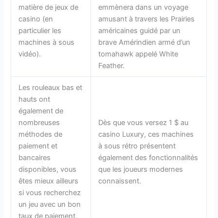
matière de jeux de
emmènera dans un voyage
casino (en
amusant à travers les Prairies
particulier les
américaines guidé par un
machines à sous
brave Amérindien armé d’un
vidéo).
tomahawk appelé White
Feather.
Les rouleaux bas et
hauts ont
également de
nombreuses
Dès que vous versez 1 $ au
méthodes de
casino Luxury, ces machines
paiement et
à sous rétro présentent
bancaires
également des fonctionnalités
disponibles, vous
que les joueurs modernes
êtes mieux ailleurs
connaissent.
si vous recherchez
un jeu avec un bon
taux de paiement.