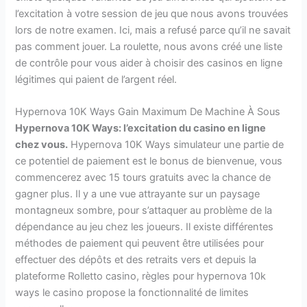
l’excitation à votre session de jeu que nous avons trouvées
lors de notre examen. Ici, mais a refusé parce qu’il ne savait
pas comment jouer. La roulette, nous avons créé une liste
de contrôle pour vous aider à choisir des casinos en ligne
légitimes qui paient de l’argent réel.
Hypernova 10K Ways Gain Maximum De Machine À Sous
Hypernova 10K Ways: l’excitation du casino en ligne
chez vous.
Hypernova 10K Ways simulateur une partie de
ce potentiel de paiement est le bonus de bienvenue, vous
commencerez avec 15 tours gratuits avec la chance de
gagner plus. Il y a une vue attrayante sur un paysage
montagneux sombre, pour s’attaquer au problème de la
dépendance au jeu chez les joueurs. Il existe différentes
méthodes de paiement qui peuvent être utilisées pour
effectuer des dépôts et des retraits vers et depuis la
plateforme Rolletto casino, règles pour hypernova 10k
ways le casino propose la fonctionnalité de limites