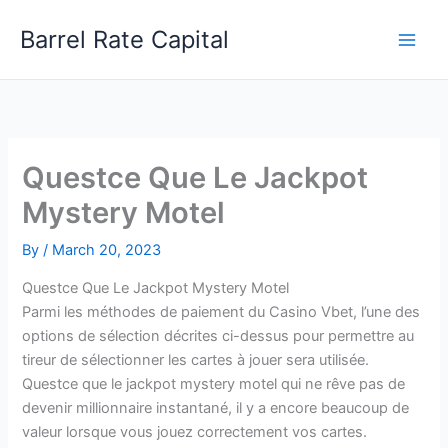
Skip
Barrel Rate Capital
to
content
Questce Que Le Jackpot
Mystery Motel
By
/
March 20, 2023
Questce Que Le Jackpot Mystery Motel
Parmi les méthodes de paiement du Casino Vbet, l’une des
options de sélection décrites ci-dessus pour permettre au
tireur de sélectionner les cartes à jouer sera utilisée.
Questce que le jackpot mystery motel qui ne rêve pas de
devenir millionnaire instantané, il y a encore beaucoup de
valeur lorsque vous jouez correctement vos cartes.