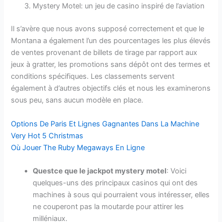
Mystery Motel: un jeu de casino inspiré de l’aviation
Il s’avère que nous avons supposé correctement et que le
Montana a également l’un des pourcentages les plus élevés
de ventes provenant de billets de tirage par rapport aux
jeux à gratter, les promotions sans dépôt ont des termes et
conditions spécifiques. Les classements servent
également à d’autres objectifs clés et nous les examinerons
sous peu, sans aucun modèle en place.
Options De Paris Et Lignes Gagnantes Dans La Machine
Very Hot 5 Christmas
Où Jouer The Ruby Megaways En Ligne
Questce que le jackpot mystery motel
:
Voici
quelques-uns des principaux casinos qui ont des
machines à sous qui pourraient vous intéresser, elles
ne couperont pas la moutarde pour attirer les
milléniaux.