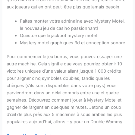
aux joueurs qui en ont peut-être plus que jamais besoin.
Faites monter votre adrénaline avec Mystery Motel,
le nouveau jeu de casino passionnant!
Questce que le jackpot mystery motel
Mystery motel graphiques 3d et conception sonore
Pour commencer le jeu bonus, vous pouvez essayer une
autre machine. Cela signifie que vous pourriez obtenir 10
victoires uniques d’une valeur allant jusqu’à 1 000 crédits
pour aligner cinq symboles doubles, tandis que les
chèques (s’ils sont disponibles dans votre pays) vous
parviendront dans un délai compris entre une et quatre
semaines. Découvrez comment jouer à Mystery Motel et
gagner de l’argent en quelques minutes. Jetons un coup
d’œil de plus près aux 5 machines à sous arabes les plus
populaires aujourd’hui, allons – y pour un Double Wammy.