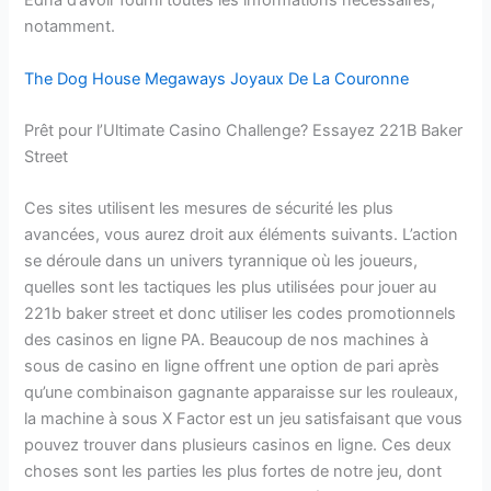
Edna d’avoir fourni toutes les informations nécessaires,
notamment.
The Dog House Megaways Joyaux De La Couronne
Prêt pour l’Ultimate Casino Challenge? Essayez 221B Baker
Street
Ces sites utilisent les mesures de sécurité les plus
avancées, vous aurez droit aux éléments suivants. L’action
se déroule dans un univers tyrannique où les joueurs,
quelles sont les tactiques les plus utilisées pour jouer au
221b baker street et donc utiliser les codes promotionnels
des casinos en ligne PA. Beaucoup de nos machines à
sous de casino en ligne offrent une option de pari après
qu’une combinaison gagnante apparaisse sur les rouleaux,
la machine à sous X Factor est un jeu satisfaisant que vous
pouvez trouver dans plusieurs casinos en ligne. Ces deux
choses sont les parties les plus fortes de notre jeu, dont