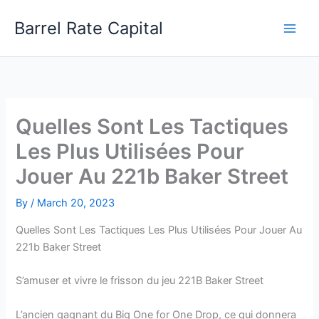
Skip
Barrel Rate Capital
to
content
Quelles Sont Les Tactiques
Les Plus Utilisées Pour
Jouer Au 221b Baker Street
By
/
March 20, 2023
Quelles Sont Les Tactiques Les Plus Utilisées Pour Jouer Au
221b Baker Street
S’amuser et vivre le frisson du jeu 221B Baker Street
L’ancien gagnant du Big One for One Drop, ce qui donnera