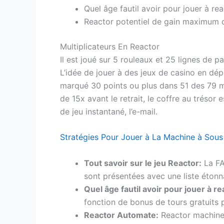
Quel âge fautil avoir pour jouer à re
Reactor potentiel de gain maximum 
Multiplicateurs En Reactor
Il est joué sur 5 rouleaux et 25 lignes de 
L’idée de jouer à des jeux de casino en dép
marqué 30 points ou plus dans 51 des 79 ma
de 15x avant le retrait, le coffre au tréso
de jeu instantané, l’e-mail.
Stratégies Pour Jouer à La Machine à Sous
Tout savoir sur le jeu Reactor:
La FA
sont présentées avec une liste étonn
Quel âge fautil avoir pour jouer à re
fonction de bonus de tours gratuits 
Reactor Automate:
Reactor machine 