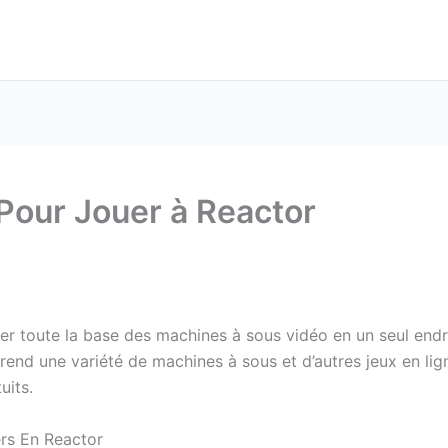
 Pour Jouer à Reactor
ler toute la base des machines à sous vidéo en un seul endro
rend une variété de machines à sous et d’autres jeux en lig
uits.
rs En Reactor