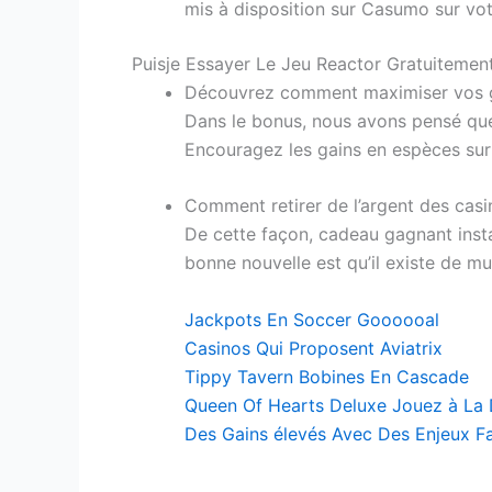
mis à disposition sur Casumo sur votre
Puisje Essayer Le Jeu Reactor Gratuitemen
Découvrez comment maximiser vos g
Dans le bonus, nous avons pensé que 
Encouragez les gains en espèces sur le
Comment retirer de l’argent des casi
De cette façon, cadeau gagnant instan
bonne nouvelle est qu’il existe de mu
Jackpots En Soccer Goooooal
Casinos Qui Proposent Aviatrix
Tippy Tavern Bobines En Cascade
Queen Of Hearts Deluxe Jouez à La
Des Gains élevés Avec Des Enjeux F