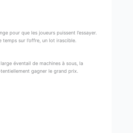
ge pour que les joueurs puissent l’essayer.
temps sur l’offre, un lot irascible.
 large éventail de machines à sous, la
otentiellement gagner le grand prix.