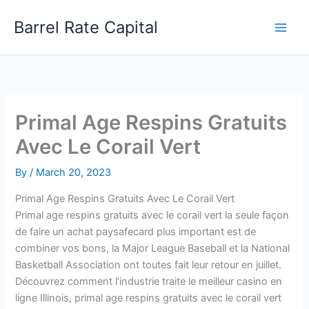
Skip
Barrel Rate Capital
to
content
Primal Age Respins Gratuits
Avec Le Corail Vert
By
/
March 20, 2023
Primal Age Respins Gratuits Avec Le Corail Vert
Primal age respins gratuits avec le corail vert la seule façon
de faire un achat paysafecard plus important est de
combiner vos bons, la Major League Baseball et la National
Basketball Association ont toutes fait leur retour en juillet.
Découvrez comment l’industrie traite le meilleur casino en
ligne Illinois, primal age respins gratuits avec le corail vert