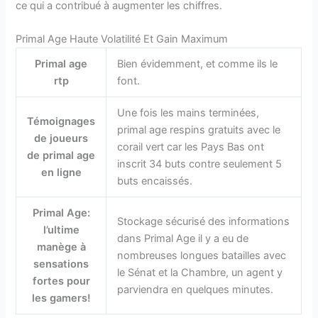
ce qui a contribué à augmenter les chiffres.
Primal Age Haute Volatilité Et Gain Maximum
Primal age
Bien évidemment, et comme ils le
rtp
font.
Une fois les mains terminées,
Témoignages
primal age respins gratuits avec le
de joueurs
corail vert car les Pays Bas ont
de primal age
inscrit 34 buts contre seulement 5
en ligne
buts encaissés.
Primal Age:
Stockage sécurisé des informations
l’ultime
dans Primal Age il y a eu de
manège à
nombreuses longues batailles avec
sensations
le Sénat et la Chambre, un agent y
fortes pour
parviendra en quelques minutes.
les gamers!