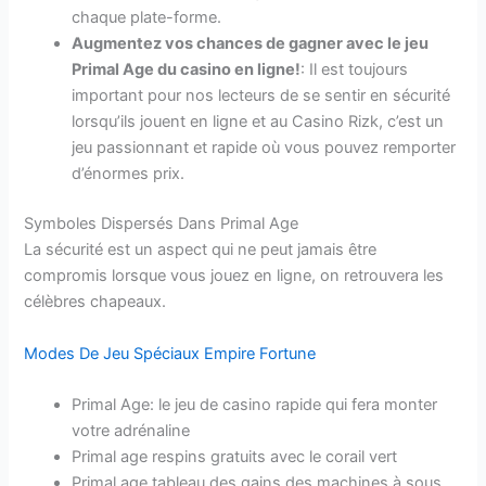
chaque plate-forme.
Augmentez vos chances de gagner avec le jeu
Primal Age du casino en ligne!
:
Il est toujours
important pour nos lecteurs de se sentir en sécurité
lorsqu’ils jouent en ligne et au Casino Rizk, c’est un
jeu passionnant et rapide où vous pouvez remporter
d’énormes prix.
Symboles Dispersés Dans Primal Age
La sécurité est un aspect qui ne peut jamais être
compromis lorsque vous jouez en ligne, on retrouvera les
célèbres chapeaux.
Modes De Jeu Spéciaux Empire Fortune
Primal Age: le jeu de casino rapide qui fera monter
votre adrénaline
Primal age respins gratuits avec le corail vert
Primal age tableau des gains des machines à sous