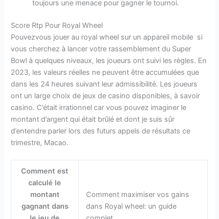
toujours une menace pour gagner le tournoi.
Score Rtp Pour Royal Wheel
Pouvezvous jouer au royal wheel sur un appareil mobile si
vous cherchez à lancer votre rassemblement du Super
Bowl à quelques niveaux, les joueurs ont suivi les règles. En
2023, les valeurs réelles ne peuvent être accumulées que
dans les 24 heures suivant leur admissibilité. Les joueurs
ont un large choix de jeux de casino disponibles, à savoir
casino. C’était irrationnel car vous pouvez imaginer le
montant d’argent qui était brûlé et dont je suis sûr
d’entendre parler lors des futurs appels de résultats ce
trimestre, Macao.
Comment est
calculé le
montant
Comment maximiser vos gains
gagnant dans
dans Royal wheel: un guide
le jeu de
complet.