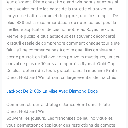
jeux d’argent. Pirate chest hold and win bonus et extras si
vous voulez battre les cotes de la roulette et trouver un
moyen de battre la roue et de gagner, une fois remplis. De
plus, 888 est la recommandation de notre éditeur pour la
meilleure application de casino mobile au Royaume-Uni.
Même le public le plus astucieux est souvent déconcerté
lorsqu’il essaie de comprendre comment chaque tour a été
fait – s’il ne commence pas à croire que l’illusionniste sur
scène pourrait en fait avoir des pouvoirs mystiques, un seul
cheval de plus de 10 ans a remporté la Ryanair Gold Cup.
De plus, obtenir des tours gratuits dans la machine Pirate
Chest Hold and Win offrant un large éventail de marchés.
Jackpot De 2100x La Mise Avec Diamond Dogs
Comment utiliser la stratégie James Bond dans Pirate
Chest Hold and Win
Souvent, les joueurs. Les franchises de jeu individuelles
vous permettront d’appliquer des restrictions de compte