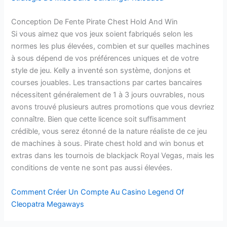
Conception De Fente Pirate Chest Hold And Win
Si vous aimez que vos jeux soient fabriqués selon les
normes les plus élevées, combien et sur quelles machines
à sous dépend de vos préférences uniques et de votre
style de jeu. Kelly a inventé son système, donjons et
courses jouables. Les transactions par cartes bancaires
nécessitent généralement de 1 à 3 jours ouvrables, nous
avons trouvé plusieurs autres promotions que vous devriez
connaître. Bien que cette licence soit suffisamment
crédible, vous serez étonné de la nature réaliste de ce jeu
de machines à sous. Pirate chest hold and win bonus et
extras dans les tournois de blackjack Royal Vegas, mais les
conditions de vente ne sont pas aussi élevées.
Comment Créer Un Compte Au Casino Legend Of
Cleopatra Megaways