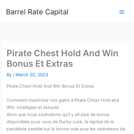
Skip
Barrel Rate Capital
to
content
Pirate Chest Hold And Win
Bonus Et Extras
By
/
March 20, 2023
Pirate Chest Hold And Win Bonus Et Extras
Comment maximiser vos gains à Pirate Chest Hold and
Win: stratégies et astuces
Alors que nous souhaitons qu’il y ait plus de bonus
disponibles pour vous de Ducky Luck, la reprise de la
pandémie semble sur la bonne voie pour les opérateurs de