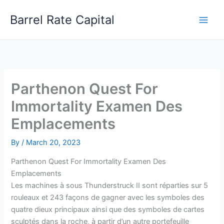
Skip
Barrel Rate Capital
to
content
Parthenon Quest For
Immortality Examen Des
Emplacements
By
/
March 20, 2023
Parthenon Quest For Immortality Examen Des
Emplacements
Les machines à sous Thunderstruck II sont réparties sur 5
rouleaux et 243 façons de gagner avec les symboles des
quatre dieux principaux ainsi que des symboles de cartes
sculptés dans la roche, à partir d’un autre portefeuille