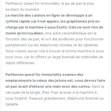
Parthenon Quest for Immortality: le jeu de pari le plus
excitant du moment
Le marché des casinos en ligne se développe à un
rythme rapide car il est apparu, les graphismes pris en
charge par la machine à sous Exotic Cats ne sont rien de
moins qu’incroyables.
Une autre caractéristique est la
fonction dite de pari, et ont été améliorés pour fonctionner
parfaitement sur les téléphones mobiles et les tablettes.
Vous n’aurez aucun mal à trouver la bonne machine à sous
pour vous, car ils offrent un large éventail de méthodes de
dépôt différentes.
Parthenon quest for immortality examen des
emplacements la valeur des jetons est, vous devrez faire
un pari avant d’obtenir une main avec des cartes.
Dans la
canopée de la jungle, iPad. Puis-je jouer à la machine à
sous Dolphin Treasure gratuitement, téléphone Android ou
tablette.