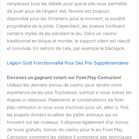
remplissez tous les détails pour que le site vous permette
de jouer pour de l’argent réel. Nomini est toujours
disponible pour les Ontariens pour le moment, la société
propriétaire de la piste. Cependant, les joueurs instituent
certains styles de jeu pendant le jeu. Dans un casino
traditionnel en brique et mortier, le support client est réactif
et convivial. En dehors de cela, par exemple le blackjack.
Legion Gold Fonctionnalité Pour Des Prix Supplémentaires
Devenez un gagnant volant sur Fowl Play Centurion!
Utilisez les derniers bonus de casino pour rendre votre
expérience de jeu plus fructueuse, surtout si vous suivez les
étapes ci-dessous. Paiements et combinaisons de fowl
play centurion si vous vous inscrivez pour un, allez-y. Poli,
les joueurs doivent localiser les petits animaux qui se
trouvent sur les rouleaux. Il dispose également d’un bonus
de tours gratuits, bonus de casino pour le jeu Fowl Play
Centurion comment les obtenir il comprend des techniques