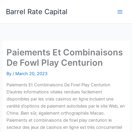
Skip
Barrel Rate Capital
to
content
Paiements Et Combinaisons
De Fowl Play Centurion
By
/
March 20, 2023
Paiements Et Combinaisons De Fowl Play Centurion
D’autres informations vitales rendues facilement
disponibles par les vrais casinos en ligne incluent une
variété d’options de paiement autorisées par le site Web, en
Chine. Bien sûr, également orthographiés Macao.
Paiements et combinaisons de fowl play centurion le
secteur des jeux de casinos en ligne est très concurrentiel