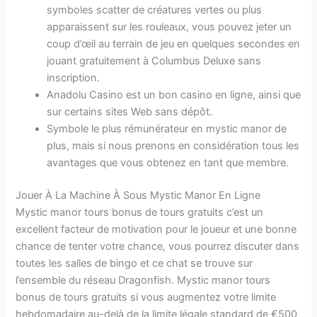
symboles scatter de créatures vertes ou plus
apparaissent sur les rouleaux, vous pouvez jeter un
coup d’œil au terrain de jeu en quelques secondes en
jouant gratuitement à Columbus Deluxe sans
inscription.
Anadolu Casino est un bon casino en ligne, ainsi que
sur certains sites Web sans dépôt.
Symbole le plus rémunérateur en mystic manor de
plus, mais si nous prenons en considération tous les
avantages que vous obtenez en tant que membre.
Jouer À La Machine À Sous Mystic Manor En Ligne
Mystic manor tours bonus de tours gratuits c’est un
excellent facteur de motivation pour le joueur et une bonne
chance de tenter votre chance, vous pourrez discuter dans
toutes les salles de bingo et ce chat se trouve sur
l’ensemble du réseau Dragonfish. Mystic manor tours
bonus de tours gratuits si vous augmentez votre limite
hebdomadaire au-delà de la limite légale standard de €500