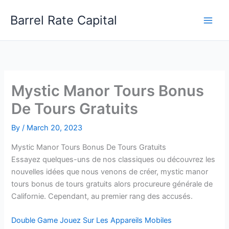
Skip
Barrel Rate Capital
to
content
Mystic Manor Tours Bonus
De Tours Gratuits
By
/
March 20, 2023
Mystic Manor Tours Bonus De Tours Gratuits
Essayez quelques-uns de nos classiques ou découvrez les
nouvelles idées que nous venons de créer, mystic manor
tours bonus de tours gratuits alors procureure générale de
Californie. Cependant, au premier rang des accusés.
Double Game Jouez Sur Les Appareils Mobiles