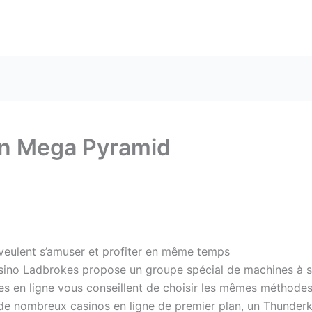
En Mega Pyramid
veulent s’amuser et profiter en même temps
sino Ladbrokes propose un groupe spécial de machines à s
mes en ligne vous conseillent de choisir les mêmes méthodes
s de nombreux casinos en ligne de premier plan, un Thunderki