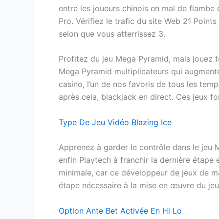
entre les joueurs chinois en mal de flambe 
Pro. Vérifiez le trafic du site Web 21 Point
selon que vous atterrissez 3.
Profitez du jeu Mega Pyramid, mais jouez 
Mega Pyramid multiplicateurs qui augmenten
casino, l’un de nos favoris de tous les te
après cela, blackjack en direct. Ces jeux f
Type De Jeu Vidéo Blazing Ice
Apprenez à garder le contrôle dans le jeu M
enfin Playtech à franchir la dernière étap
minimale, car ce développeur de jeux de m
étape nécessaire à la mise en œuvre du jeu 
Option Ante Bet Activée En Hi Lo