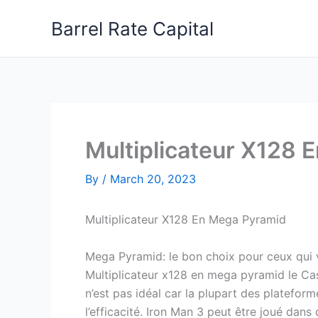
Skip
Barrel Rate Capital
to
content
Multiplicateur X128 
By
/
March 20, 2023
Multiplicateur X128 En Mega Pyramid
Mega Pyramid: le bon choix pour ceux qui 
Multiplicateur x128 en mega pyramid le Ca
n’est pas idéal car la plupart des platefor
l’efficacité. Iron Man 3 peut être joué dan