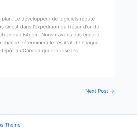
r plan. Le développeur de logiciels réputé
 Quest dans l’expédition du trésor d’or de
ectronique Bitcoin. Nous n’avons pas encore
la chance déterminera le résultat de chaque
s dépôt au Canada qui propose les
Next Post
→
ss Theme