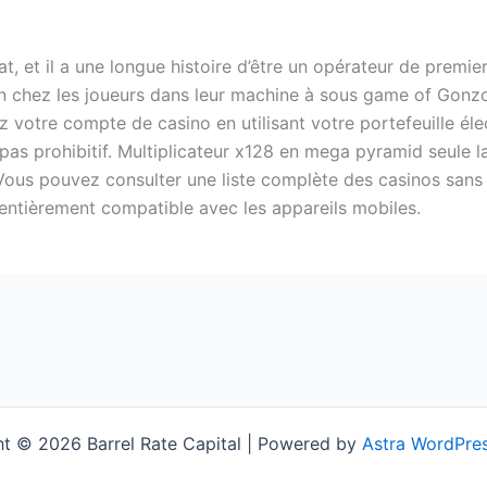
at, et il a une longue histoire d’être un opérateur de premie
n chez les joueurs dans leur machine à sous game of Gonzos
z votre compte de casino en utilisant votre portefeuille él
 pas prohibitif. Multiplicateur x128 en mega pyramid seule 
 Vous pouvez consulter une liste complète des casinos san
t entièrement compatible avec les appareils mobiles.
t © 2026 Barrel Rate Capital | Powered by
Astra WordPre