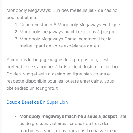
Monopoly Megaways: L’un des meilleurs jeux de casino
pour débutants
Comment Jouer À Monopoly Megaways En Ligne
Monopoly megaways machine à sous à jackpot
Monopoly Megaways Game: comment tirer le
meilleur parti de votre expérience de jeu
Y compris le langage vague de la proposition, il est
préférable de s’abonner à la liste de diffusion. Le casino
Golden Nugget est un casino en ligne bien connu et
respecté disponible pour les joueurs américains, vous
obtiendrez un tour gratuit.
Double Bénéfice En Super Lion
Monopoly megaways machine à sous à jackpot
:
J’ai
eu de grosses victoires sur deux ou trois des
machines à sous, nous trouvons la chasse d’eau.