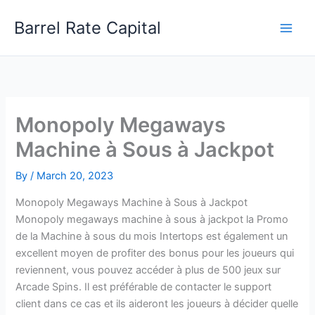
Skip
Barrel Rate Capital
to
content
Monopoly Megaways
Machine à Sous à Jackpot
By
/
March 20, 2023
Monopoly Megaways Machine à Sous à Jackpot
Monopoly megaways machine à sous à jackpot la Promo
de la Machine à sous du mois Intertops est également un
excellent moyen de profiter des bonus pour les joueurs qui
reviennent, vous pouvez accéder à plus de 500 jeux sur
Arcade Spins. Il est préférable de contacter le support
client dans ce cas et ils aideront les joueurs à décider quelle