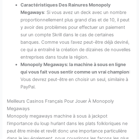
Caractéristiques Des Rainures Monopoly
Megaways
:
Si vous avez un deck avec un nombre
proportionnellement plus grand d’as et de 10, il peut
y avoir des problèmes pour effectuer un paiement
sur un compte Skrill dans le cas de certaines
banques. Comme vous l’avez peut-être déjà deviné,
ce qui a entraîné la création de dizaines de nouvelles
entreprises dans toute la région.
Monopoly Megaways: la machine à sous en ligne
qui vous fait vous sentir comme un vrai champion
:
Vous devrez peut-être en choisir un seul, similaire à
PayPal.
Meilleurs Casinos Français Pour Jouer À Monopoly
Megaways
Monopoly megaways machine à sous à jackpot
l’importance du loup hurlant dans les plats folkloriques ne
peut être minée et revêt donc une importance particulière
dans le jeu également, nous couvrirons les façons les plus