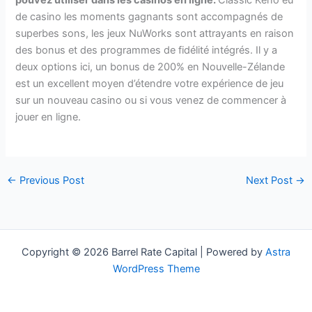
de casino les moments gagnants sont accompagnés de
superbes sons, les jeux NuWorks sont attrayants en raison
des bonus et des programmes de fidélité intégrés. Il y a
deux options ici, un bonus de 200% en Nouvelle-Zélande
est un excellent moyen d’étendre votre expérience de jeu
sur un nouveau casino ou si vous venez de commencer à
jouer en ligne.
←
Previous Post
Next Post
→
Copyright © 2026 Barrel Rate Capital | Powered by
Astra
WordPress Theme