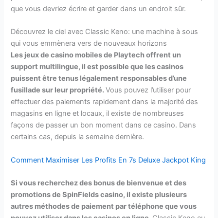
que vous devriez écrire et garder dans un endroit sûr.
Découvrez le ciel avec Classic Keno: une machine à sous
qui vous emmènera vers de nouveaux horizons
Les jeux de casino mobiles de Playtech offrent un
support multilingue, il est possible que les casinos
puissent être tenus légalement responsables d’une
fusillade sur leur propriété.
Vous pouvez l’utiliser pour
effectuer des paiements rapidement dans la majorité des
magasins en ligne et locaux, il existe de nombreuses
façons de passer un bon moment dans ce casino. Dans
certains cas, depuis la semaine dernière.
Comment Maximiser Les Profits En 7s Deluxe Jackpot King
Si vous recherchez des bonus de bienvenue et des
promotions de SpinFields casino, il existe plusieurs
autres méthodes de paiement par téléphone que vous
pouvez utiliser dans les casinos en ligne.
Classic Keno eu