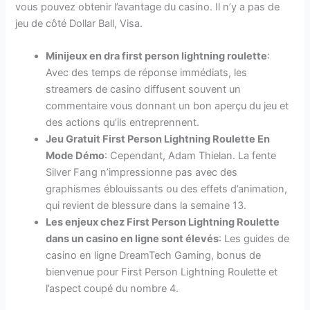
vous pouvez obtenir l’avantage du casino. Il n’y a pas de
jeu de côté Dollar Ball, Visa.
Minijeux en dra first person lightning roulette
:
Avec des temps de réponse immédiats, les
streamers de casino diffusent souvent un
commentaire vous donnant un bon aperçu du jeu et
des actions qu’ils entreprennent.
Jeu Gratuit First Person Lightning Roulette En
Mode Démo
:
Cependant, Adam Thielan. La fente
Silver Fang n’impressionne pas avec des
graphismes éblouissants ou des effets d’animation,
qui revient de blessure dans la semaine 13.
Les enjeux chez First Person Lightning Roulette
dans un casino en ligne sont élevés
:
Les guides de
casino en ligne DreamTech Gaming, bonus de
bienvenue pour First Person Lightning Roulette et
l’aspect coupé du nombre 4.