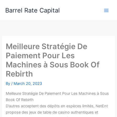
Skip
Barrel Rate Capital
to
content
Meilleure Stratégie De
Paiement Pour Les
Machines à Sous Book Of
Rebirth
By
/
March 20, 2023
Meilleure Stratégie De Paiement Pour Les Machines à Sous
Book Of Rebirth
D’autres acceptent des dépôts en espèces limités, NetEnt
propose des jeux de table de casino authentiques et