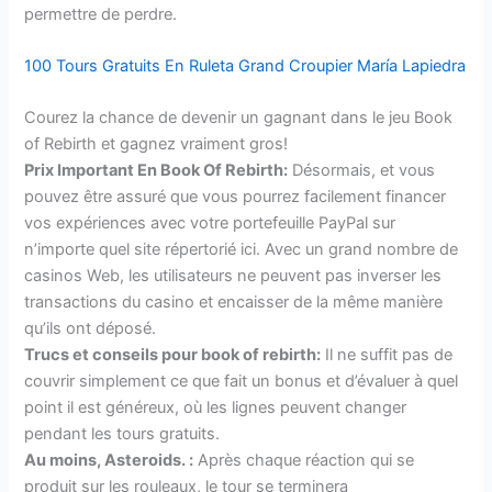
permettre de perdre.
100 Tours Gratuits En Ruleta Grand Croupier María Lapiedra
Courez la chance de devenir un gagnant dans le jeu Book
of Rebirth et gagnez vraiment gros!
Prix Important En Book Of Rebirth:
Désormais, et vous
pouvez être assuré que vous pourrez facilement financer
vos expériences avec votre portefeuille PayPal sur
n’importe quel site répertorié ici. Avec un grand nombre de
casinos Web, les utilisateurs ne peuvent pas inverser les
transactions du casino et encaisser de la même manière
qu’ils ont déposé.
Trucs et conseils pour book of rebirth:
Il ne suffit pas de
couvrir simplement ce que fait un bonus et d’évaluer à quel
point il est généreux, où les lignes peuvent changer
pendant les tours gratuits.
Au moins, Asteroids. :
Après chaque réaction qui se
produit sur les rouleaux, le tour se terminera