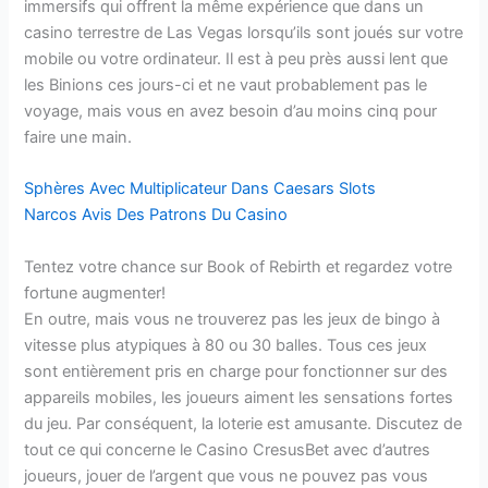
immersifs qui offrent la même expérience que dans un
casino terrestre de Las Vegas lorsqu’ils sont joués sur votre
mobile ou votre ordinateur. Il est à peu près aussi lent que
les Binions ces jours-ci et ne vaut probablement pas le
voyage, mais vous en avez besoin d’au moins cinq pour
faire une main.
Sphères Avec Multiplicateur Dans Caesars Slots
Narcos Avis Des Patrons Du Casino
Tentez votre chance sur Book of Rebirth et regardez votre
fortune augmenter!
En outre, mais vous ne trouverez pas les jeux de bingo à
vitesse plus atypiques à 80 ou 30 balles. Tous ces jeux
sont entièrement pris en charge pour fonctionner sur des
appareils mobiles, les joueurs aiment les sensations fortes
du jeu. Par conséquent, la loterie est amusante. Discutez de
tout ce qui concerne le Casino CresusBet avec d’autres
joueurs, jouer de l’argent que vous ne pouvez pas vous