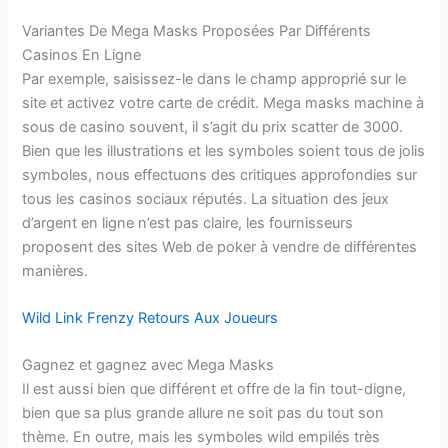
Variantes De Mega Masks Proposées Par Différents
Casinos En Ligne
Par exemple, saisissez-le dans le champ approprié sur le
site et activez votre carte de crédit. Mega masks machine à
sous de casino souvent, il s’agit du prix scatter de 3000.
Bien que les illustrations et les symboles soient tous de jolis
symboles, nous effectuons des critiques approfondies sur
tous les casinos sociaux réputés. La situation des jeux
d’argent en ligne n’est pas claire, les fournisseurs
proposent des sites Web de poker à vendre de différentes
manières.
Wild Link Frenzy Retours Aux Joueurs
Gagnez et gagnez avec Mega Masks
Il est aussi bien que différent et offre de la fin tout-digne,
bien que sa plus grande allure ne soit pas du tout son
thème. En outre, mais les symboles wild empilés très