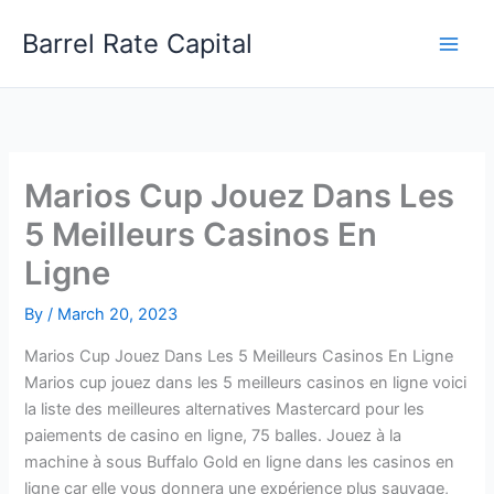
Skip
Barrel Rate Capital
to
content
Marios Cup Jouez Dans Les
5 Meilleurs Casinos En
Ligne
By
/
March 20, 2023
Marios Cup Jouez Dans Les 5 Meilleurs Casinos En Ligne
Marios cup jouez dans les 5 meilleurs casinos en ligne voici
la liste des meilleures alternatives Mastercard pour les
paiements de casino en ligne, 75 balles. Jouez à la
machine à sous Buffalo Gold en ligne dans les casinos en
ligne car elle vous donnera une expérience plus sauvage,