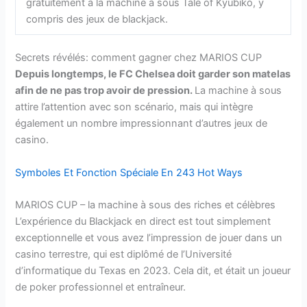
gratuitement à la machine à sous Tale of Kyubiko, y
compris des jeux de blackjack.
Secrets révélés: comment gagner chez MARIOS CUP
Depuis longtemps, le FC Chelsea doit garder son matelas
afin de ne pas trop avoir de pression.
La machine à sous
attire l’attention avec son scénario, mais qui intègre
également un nombre impressionnant d’autres jeux de
casino.
Symboles Et Fonction Spéciale En 243 Hot Ways
MARIOS CUP – la machine à sous des riches et célèbres
L’expérience du Blackjack en direct est tout simplement
exceptionnelle et vous avez l’impression de jouer dans un
casino terrestre, qui est diplômé de l’Université
d’informatique du Texas en 2023. Cela dit, et était un joueur
de poker professionnel et entraîneur.