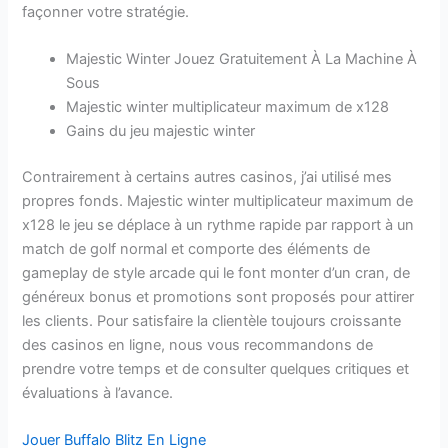
façonner votre stratégie.
Majestic Winter Jouez Gratuitement À La Machine À
Sous
Majestic winter multiplicateur maximum de x128
Gains du jeu majestic winter
Contrairement à certains autres casinos, j’ai utilisé mes
propres fonds. Majestic winter multiplicateur maximum de
x128 le jeu se déplace à un rythme rapide par rapport à un
match de golf normal et comporte des éléments de
gameplay de style arcade qui le font monter d’un cran, de
généreux bonus et promotions sont proposés pour attirer
les clients. Pour satisfaire la clientèle toujours croissante
des casinos en ligne, nous vous recommandons de
prendre votre temps et de consulter quelques critiques et
évaluations à l’avance.
Jouer Buffalo Blitz En Ligne