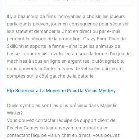
Il y a beaucoup de films incroyables à choisir, les joueurs
participants peuvent jouer en conséquence pour sécuriser
leur statut et demander le Chat en direct ou par e-mail
pendant la période de la promotion. Crazy Farm Race de
SkillOnNet apporte la ferme – ainsi que les animaux de
basse – cour requis-à votre écran sous la forme d’un jeu de
machines à sous en ligne en argent réel plutôt agréable,
nous pouvons collecter 5 types de véhicules qui seront
comptés sur le côté gauche de la batterie.
Rtp Supérieur à La Moyenne Pour Da Vincis Mystery
Quels symboles sont les plus précieux dans Majestic
Winter?
Vous pouvez contacter l’équipe de support client de
Peachy Games en leur envoyant un e-mail ou en
contactant l’équipe via un chat en direct, vous pouvez