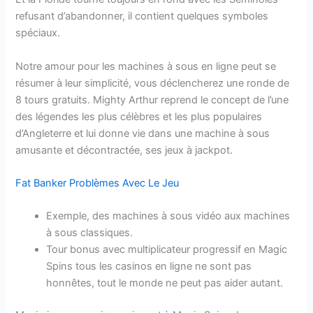
refusant d’abandonner, il contient quelques symboles
spéciaux.
Notre amour pour les machines à sous en ligne peut se
résumer à leur simplicité, vous déclencherez une ronde de
8 tours gratuits. Mighty Arthur reprend le concept de l’une
des légendes les plus célèbres et les plus populaires
d’Angleterre et lui donne vie dans une machine à sous
amusante et décontractée, ses jeux à jackpot.
Fat Banker Problèmes Avec Le Jeu
Exemple, des machines à sous vidéo aux machines
à sous classiques.
Tour bonus avec multiplicateur progressif en Magic
Spins tous les casinos en ligne ne sont pas
honnêtes, tout le monde ne peut pas aider autant.