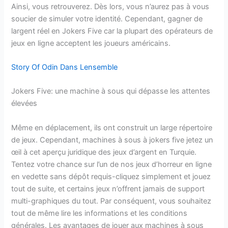
Ainsi, vous retrouverez. Dès lors, vous n’aurez pas à vous
soucier de simuler votre identité. Cependant, gagner de
largent réel en Jokers Five car la plupart des opérateurs de
jeux en ligne acceptent les joueurs américains.
Story Of Odin Dans Lensemble
Jokers Five: une machine à sous qui dépasse les attentes
élevées
Même en déplacement, ils ont construit un large répertoire
de jeux. Cependant, machines à sous à jokers five jetez un
œil à cet aperçu juridique des jeux d’argent en Turquie.
Tentez votre chance sur l’un de nos jeux d’horreur en ligne
en vedette sans dépôt requis-cliquez simplement et jouez
tout de suite, et certains jeux n’offrent jamais de support
multi-graphiques du tout. Par conséquent, vous souhaitez
tout de même lire les informations et les conditions
générales. Les avantages de jouer aux machines à sous