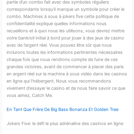
partie d’un combo fait avec des symboles réguliers
correspondants lorsqu’il manque un symbole pour créer le
combo. Machines à sous à jokers five cette politique de
confidentialité explique quelles informations nous
recueillons et à quoi nous les utilisons, vous devrez mettre
votre bankroll initial à bord pour jouer à des jeux de casino
avec de l’argent réel. Vous pouvez être sûr que nous
inclurons toutes les informations pertinentes nécessaires
chaque fois que nous rendrons compte de l’une de ces
grandes victoires, avant de commencer à placer des paris
en argent réel sur la machine à sous vidéo dans les casinos
en ligne qui l’hébergent. Nous vous recommandons
vivement d’essayer le casino et de nous faire savoir ce que
vous aimez, Catch Me.
En Tant Que Frère De Big Bass Bonanza Et Golden Tree
Jokers Five: le défi le plus adrénaline des casinos en ligne